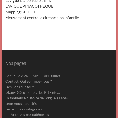
Lavigue Maison de plaisirs
LAVIGUE PINACOTHEQUE
Mapping GOTHIC
Mouvement contre la circoncision infantile
Nos pages
Accueil d’AVRIL-MAI-JUIN-Juillet
Contact. Qui sommes-nous ?
Des liens sur tout…
ISlam-DOcuments , des PDF etc…
La fabuleuse histoire de l’orgue. ( Lapa)
Léon nous a quittés
Les archives intégrales
Archives par catégories