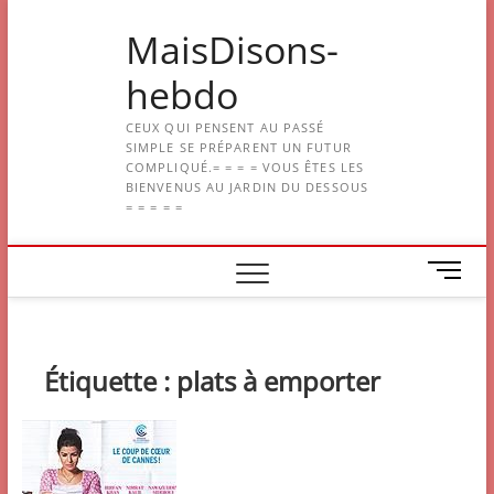
Skip
MaisDisons-
to
content
hebdo
CEUX QUI PENSENT AU PASSÉ
SIMPLE SE PRÉPARENT UN FUTUR
COMPLIQUÉ.= = = = VOUS ÊTES LES
BIENVENUS AU JARDIN DU DESSOUS
= = = = =
M
e
n
u
B
Étiquette :
plats à emporter
u
t
t
o
n