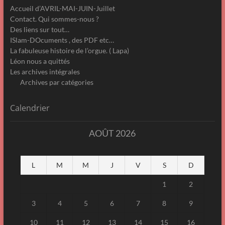
Accueil d’AVRIL-MAI-JUIN-Juillet
Contact. Qui sommes-nous ?
Des liens sur tout…
ISlam-DOcuments , des PDF etc…
La fabuleuse histoire de l’orgue. ( Lapa)
Léon nous a quittés
Les archives intégrales
Archives par catégories
Calendrier
AOÛT 2026
L
M
M
J
V
S
D
1
2
3
4
5
6
7
8
9
10
11
12
13
14
15
16