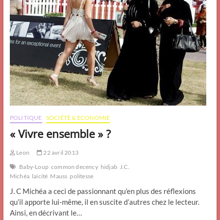
POLITIQUE
SOCIÉTÉ & ECONOMIE
« Vivre ensemble » ?
Leon
22 avril 2013
Baby-Loup
common decency
hidjab
J.C.
Michéa
laïcité
Mauss
politesse
J. C Michéa a ceci de passionnant qu’en plus des réflexions
qu’il apporte lui-même, il en suscite d’autres chez le lecteur.
Ainsi, en décrivant le…