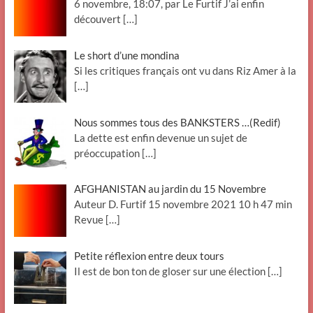
6 novembre, 18:07, par Le Furtif J’ai enfin
découvert
[…]
Le short d’une mondina
Si les critiques français ont vu dans Riz Amer à la
[…]
Nous sommes tous des BANKSTERS …(Redif)
La dette est enfin devenue un sujet de
préoccupation
[…]
AFGHANISTAN au jardin du 15 Novembre
Auteur D. Furtif 15 novembre 2021 10 h 47 min
Revue
[…]
Petite réflexion entre deux tours
Il est de bon ton de gloser sur une élection
[…]