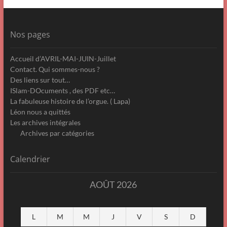
Nos pages
Accueil d’AVRIL-MAI-JUIN-Juillet
Contact. Qui sommes-nous ?
Des liens sur tout…
ISlam-DOcuments , des PDF etc…
La fabuleuse histoire de l’orgue. ( Lapa)
Léon nous a quittés
Les archives intégrales
Archives par catégories
Calendrier
AOÛT 2026
L
M
M
J
V
S
D