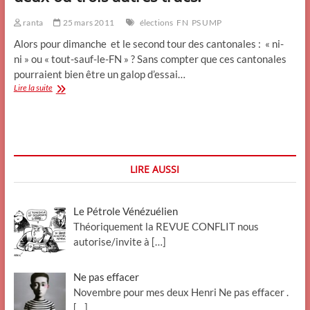
ranta
25 mars 2011
élections
FN
PS UMP
Alors pour dimanche et le second tour des cantonales : « ni-
ni » ou « tout-sauf-le-FN » ? Sans compter que ces cantonales
pourraient bien être un galop d’essai…
Alors,
Lire la suite
front
républicain
ou
non
?
Et
LIRE AUSSI
deux
ou
trois
Le Pétrole Vénézuélien
autres
trucs.
Théoriquement la REVUE CONFLIT nous
autorise/invite à
[…]
Ne pas effacer
Novembre pour mes deux Henri Ne pas effacer .
[…]