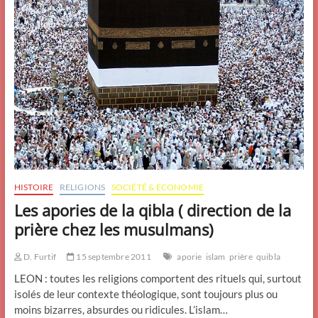
HISTOIRE
RELIGIONS
SOCIÉTÉ & ECONOMIE
Les apories de la qibla ( direction de la
prière chez les musulmans)
D. Furtif
15 septembre 2011
aporie
islam
prière
quibla
LEON : toutes les religions comportent des rituels qui, surtout
isolés de leur contexte théologique, sont toujours plus ou
moins bizarres, absurdes ou ridicules. L’islam…