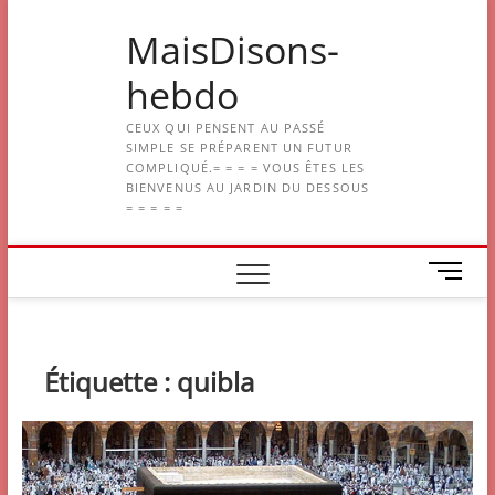
Skip
MaisDisons-
to
content
hebdo
CEUX QUI PENSENT AU PASSÉ
SIMPLE SE PRÉPARENT UN FUTUR
COMPLIQUÉ.= = = = VOUS ÊTES LES
BIENVENUS AU JARDIN DU DESSOUS
= = = = =
M
e
n
u
B
Étiquette :
quibla
u
t
t
o
n