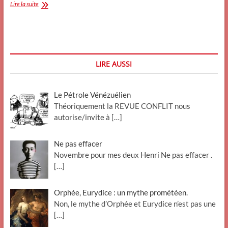
Les
Lire la suite
apories
de
la
qibla
(
direction
LIRE AUSSI
de
la
prière
Le Pétrole Vénézuélien
chez
les
Théoriquement la REVUE CONFLIT nous
musulmans)
autorise/invite à
[…]
Ne pas effacer
Novembre pour mes deux Henri Ne pas effacer .
[…]
Orphée, Eurydice : un mythe prométéen.
Non, le mythe d’Orphée et Eurydice n’est pas une
[…]