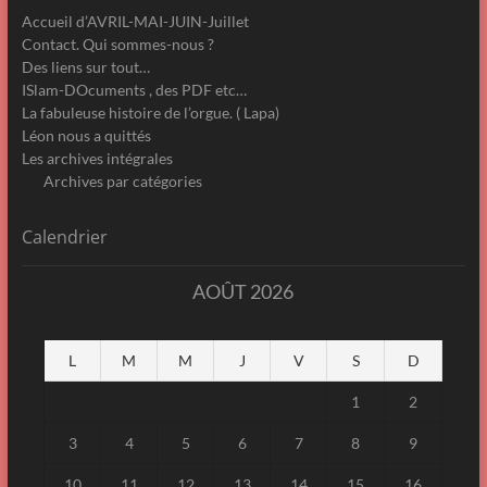
Accueil d’AVRIL-MAI-JUIN-Juillet
Contact. Qui sommes-nous ?
Des liens sur tout…
ISlam-DOcuments , des PDF etc…
La fabuleuse histoire de l’orgue. ( Lapa)
Léon nous a quittés
Les archives intégrales
Archives par catégories
Calendrier
AOÛT 2026
L
M
M
J
V
S
D
1
2
3
4
5
6
7
8
9
10
11
12
13
14
15
16