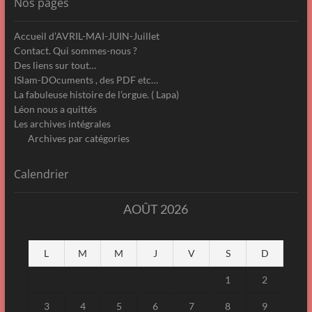
Nos pages
Accueil d’AVRIL-MAI-JUIN-Juillet
Contact. Qui sommes-nous ?
Des liens sur tout…
ISlam-DOcuments , des PDF etc…
La fabuleuse histoire de l’orgue. ( Lapa)
Léon nous a quittés
Les archives intégrales
Archives par catégories
Calendrier
AOÛT 2026
L
M
M
J
V
S
D
1
2
3
4
5
6
7
8
9