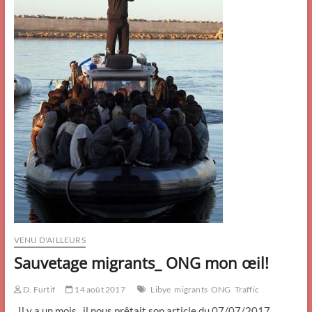
VENU D'AILLEURS
Sauvetage migrants_ ONG mon œil!
D. Furtif
14 août 2017
Libye
migrants
ONG
Traffic
. Il y a un mois , il nous prêtait son article du 07/07/2017.