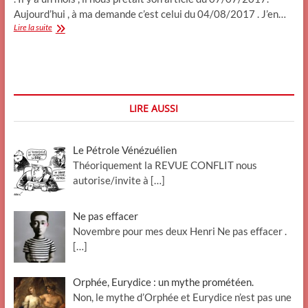
Aujourd’hui , à ma demande c’est celui du 04/08/2017 . J’en…
Sauvetage
Lire la suite
migrants_
ONG
mon
œil!
LIRE AUSSI
Le Pétrole Vénézuélien
Théoriquement la REVUE CONFLIT nous
autorise/invite à
[…]
Ne pas effacer
Novembre pour mes deux Henri Ne pas effacer .
[…]
Orphée, Eurydice : un mythe prométéen.
Non, le mythe d’Orphée et Eurydice n’est pas une