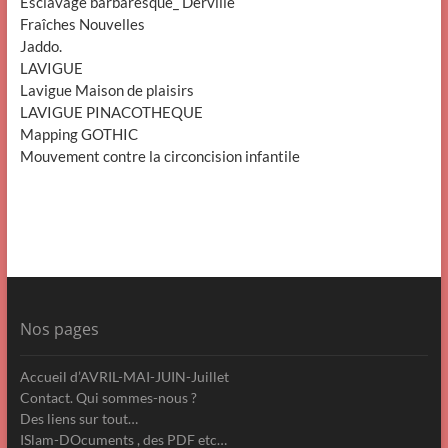
Esclavage barbaresque_ Derville
Fraîches Nouvelles
Jaddo.
LAVIGUE
Lavigue Maison de plaisirs
LAVIGUE PINACOTHEQUE
Mapping GOTHIC
Mouvement contre la circoncision infantile
Nos pages
Accueil d’AVRIL-MAI-JUIN-Juillet
Contact. Qui sommes-nous ?
Des liens sur tout…
ISlam-DOcuments , des PDF etc…