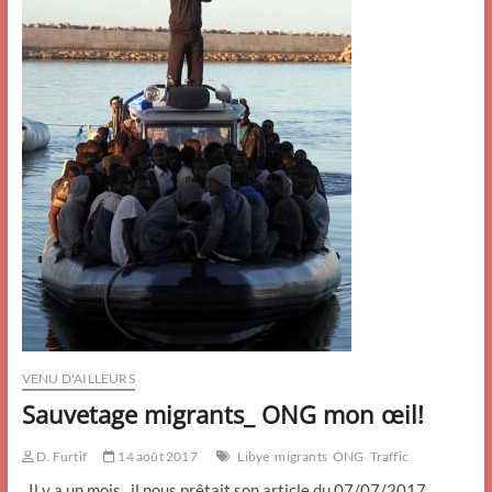
VENU D'AILLEURS
Sauvetage migrants_ ONG mon œil!
D. Furtif
14 août 2017
Libye
migrants
ONG
Traffic
. Il y a un mois , il nous prêtait son article du 07/07/2017.