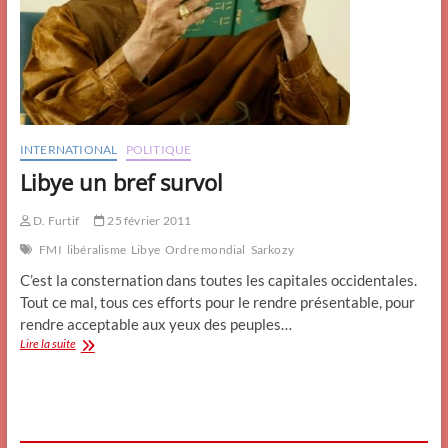
INTERNATIONAL
POLITIQUE
Libye un bref survol
D. Furtif
25 février 2011
FMI
libéralisme
Libye
Ordre mondial
Sarkozy
C’est la consternation dans toutes les capitales occidentales.
Tout ce mal, tous ces efforts pour le rendre présentable, pour
rendre acceptable aux yeux des peuples…
Libye
Lire la suite
un
bref
survol