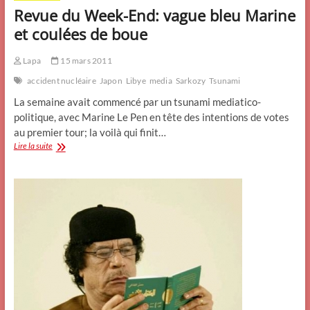
Revue du Week-End: vague bleu Marine
et coulées de boue
Lapa
15 mars 2011
accident nucléaire
Japon
Libye
media
Sarkozy
Tsunami
La semaine avait commencé par un tsunami mediatico-
politique, avec Marine Le Pen en tête des intentions de votes
au premier tour; la voilà qui finit…
Revue
Lire la suite
du
Week-
End:
vague
bleu
Marine
et
coulées
de
boue