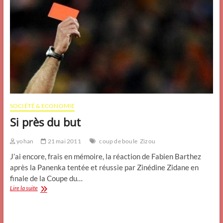
SOCIÉTÉ & ECONOMIE
Si près du but
yohan
21 mai 2011
coup de boule
Zizou
J’ai encore, frais en mémoire, la réaction de Fabien Barthez
après la Panenka tentée et réussie par Zinédine Zidane en
finale de la Coupe du…
Si
Lire la suite
près
du
but