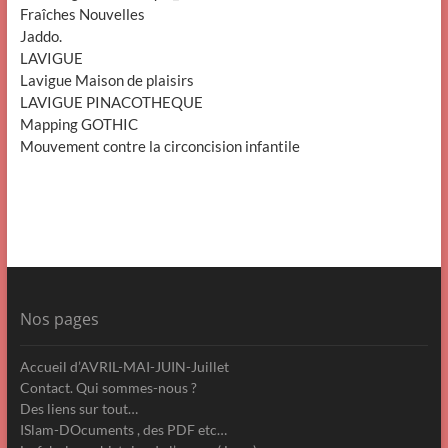
Fraîches Nouvelles
Jaddo.
LAVIGUE
Lavigue Maison de plaisirs
LAVIGUE PINACOTHEQUE
Mapping GOTHIC
Mouvement contre la circoncision infantile
Nos pages
Accueil d’AVRIL-MAI-JUIN-Juillet
Contact. Qui sommes-nous ?
Des liens sur tout…
ISlam-DOcuments , des PDF etc…