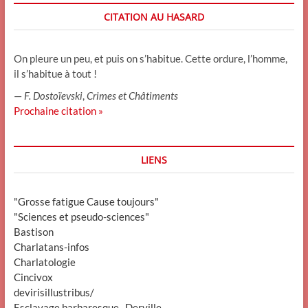
CITATION AU HASARD
On pleure un peu, et puis on s’habitue. Cette ordure, l’homme,
il s’habitue à tout !
—
F. Dostoïevski
,
Crimes et Châtiments
Prochaine citation »
LIENS
"Grosse fatigue Cause toujours"
"Sciences et pseudo-sciences"
Bastison
Charlatans-infos
Charlatologie
Cincivox
devirisillustribus/
Esclavage barbaresque_ Derville