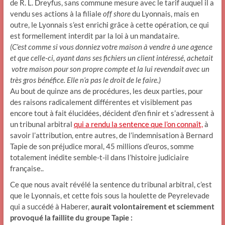
de R. L. Dreyfus, sans commune mesure avec le tarif auquel il a
vendu ses actions à la filiale
off shore
du Lyonnais, mais en
outre, le Lyonnais s’est enrichi grâce à cette opération, ce qui
est formellement interdit par la loi à un mandataire.
(C’est comme si vous donniez votre maison à vendre à une agence
et que celle-ci, ayant dans ses fichiers un client intéressé, achetait
votre maison pour son propre compte et la lui revendait avec un
très gros bénéfice. Elle n’a pas le droit de le faire.)
Au bout de quinze ans de procédures, les deux parties, pour
des raisons radicalement différentes et visiblement pas
encore tout à fait élucidées, décident d’en finir et s’adressent à
un tribunal arbitral
qui a rendu la sentence que l’on connaît,
à
savoir l’attribution, entre autres, de l’indemnisation à Bernard
Tapie de son préjudice moral, 45 millions d’euros, somme
totalement inédite semble-t-il dans l’histoire judiciaire
française..
Ce que nous avait révélé la sentence du tribunal arbitral, c’est
que le Lyonnais, et cette fois sous la houlette de Peyrelevade
qui a succédé à Haberer,
aurait volontairement et sciemment
provoqué la faillite du groupe Tapie :