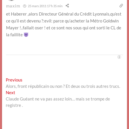
maxim
25 mars 2011 17 h 35 min
et Haberer ,alors Directeur Général du Crédit Lyonnais,qu’est
ce qu’il est devenu ?:evil: parce qu’acheter la Métro Goldwin
Mayer !..fallait oser ! et ce sont nos sous qui ont sorti le CL de
la faillite
Navigation
Previous
Previous
post:
Alors, front républicain ou non ? Et deux ou trois autres trucs.
de
Next
Next
l’article
post:
Claude Guéant ne va pas assez loin… mais se trompe de
registre .