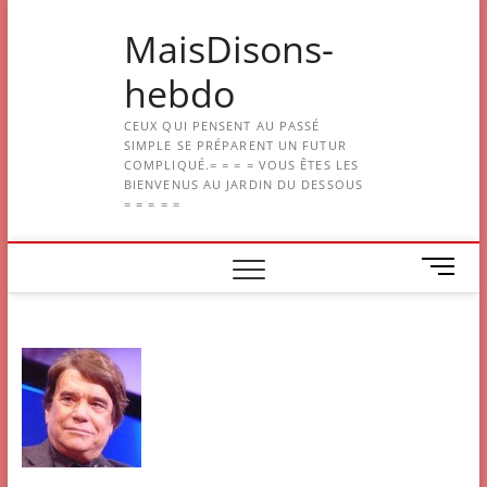
Skip
MaisDisons-
to
content
hebdo
CEUX QUI PENSENT AU PASSÉ
SIMPLE SE PRÉPARENT UN FUTUR
COMPLIQUÉ.= = = = VOUS ÊTES LES
BIENVENUS AU JARDIN DU DESSOUS
= = = = =
M
e
n
u
B
u
t
t
o
n