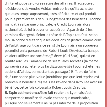
d’intérêts, que celui-ci se retire des affaires. Il accepte et
décide donc de vendre Adidas, entreprise qu’il a achetée
quelques temps auparavant, très déficitaire, et qui produit
pour la première fois depuis longtemps des bénéfices. Il donne
mandat à sa banque principale, le Crédit Lyonnais alors
nationalisé, de lui trouver un acquéreur. À partir de là les
versions divergent. Selon la thèse de B.Tapie (et c’est, selon
moi, la bonne d’autant que les décisions de justice comme celle
de l’arbitrage vont dans ce sens) , le Lyonnais a un acquéreur
potentiel en la personne de Robert Louis Dreyfus. La banque
va alors utiliser une société
off shore,
(Citi Star), qui est en
réalité aux îles Caïman une de ses filiales secrètes (la même
qui servira à acheter plus tard
Executive life
) pour acheter les
actions d’Adidas, permettant au passage à B. Tapie de faire
déjà une bonne plus-value (n’oublions pas que l’entreprise est
redevenue bénéficiaire) mais les revend dans la foulée avec un
bénéfice, cette fois colossal, à Robert Louis Dreyfus.
B. Tapie estime donc s’être fait rouler
: le Lyonnais s’est
comporté de manière déloyale en tant que mandataire,
puisque non seulement il ne l’a pas informé de la proposition