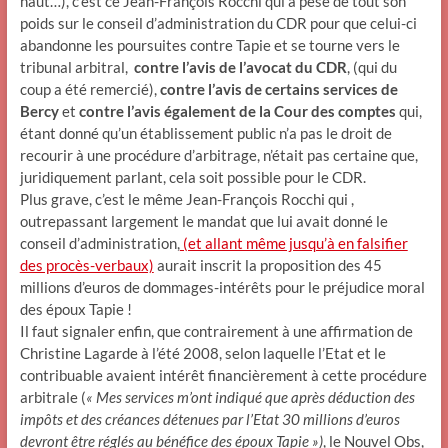
haut…), c’est ce Jean-François Rocchi qui a pesé de tout son
poids sur le conseil d’administration du CDR pour que celui-ci
abandonne les poursuites contre Tapie et se tourne vers le
tribunal arbitral,
contre l’avis de l’avocat du CDR
, (qui du
coup a été remercié),
contre l’avis de certains services de
Bercy
et
contre l’avis également de la Cour des comptes
qui,
étant donné qu’un établissement public n’a pas le droit de
recourir à une procédure d’arbitrage, n’était pas certaine que,
juridiquement parlant, cela soit possible pour le CDR.
Plus grave, c’est le même Jean-François Rocchi qui ,
outrepassant largement le mandat que lui avait donné le
conseil d’administration,
(et allant même jusqu’à en falsifier
des procès-verbaux)
aurait inscrit la proposition des 45
millions d’euros de dommages-intérêts pour le préjudice moral
des époux Tapie !
Il faut signaler enfin, que contrairement à une affirmation de
Christine Lagarde à l’été 2008, selon laquelle l’Etat et le
contribuable avaient intérêt financièrement à cette procédure
arbitrale (
« Mes services m’ont indiqué que après déduction des
impôts et des créances détenues par l’Etat 30 millions d’euros
devront être réglés au bénéfice des époux Tapie »)
, le Nouvel Obs,