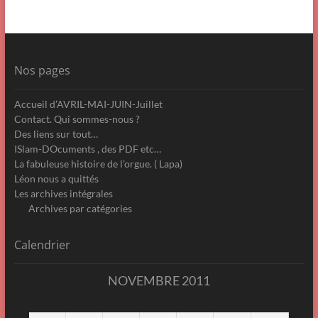
Nos pages
Accueil d’AVRIL-MAI-JUIN-Juillet
Contact. Qui sommes-nous ?
Des liens sur tout…
ISlam-DOcuments , des PDF etc…
La fabuleuse histoire de l’orgue. ( Lapa)
Léon nous a quittés
Les archives intégrales
Archives par catégories
Calendrier
NOVEMBRE 2011