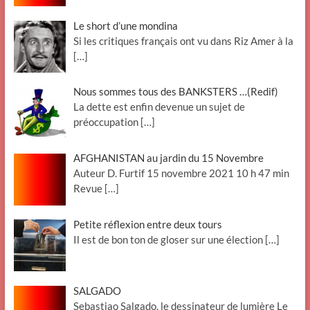
Le short d’une mondina
Si les critiques français ont vu dans Riz Amer à la
[…]
Nous sommes tous des BANKSTERS …(Redif)
La dette est enfin devenue un sujet de
préoccupation
[…]
AFGHANISTAN au jardin du 15 Novembre
Auteur D. Furtif 15 novembre 2021 10 h 47 min
Revue
[…]
Petite réflexion entre deux tours
Il est de bon ton de gloser sur une élection
[…]
SALGADO
Sebastiao Salgado, le dessinateur de lumière Le