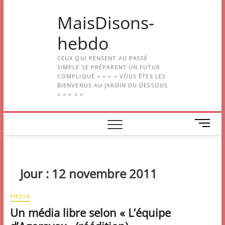
Skip
MaisDisons-
to
content
hebdo
CEUX QUI PENSENT AU PASSÉ
SIMPLE SE PRÉPARENT UN FUTUR
COMPLIQUÉ.= = = = VOUS ÊTES LES
BIENVENUS AU JARDIN DU DESSOUS
= = = = =
M
e
n
u
B
Jour :
12 novembre 2011
u
t
MEDIA
t
Un média libre selon « L’équipe
o
n