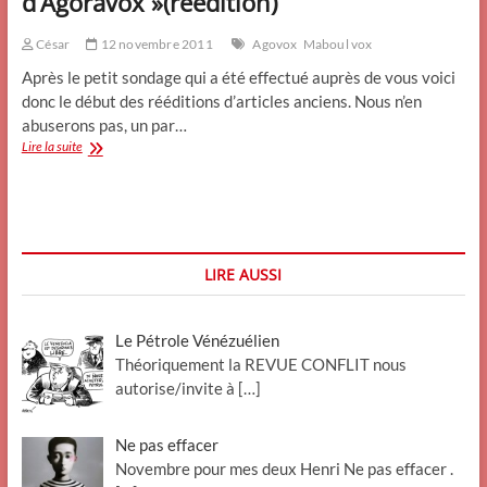
d’Agoravox »(réédition)
César
12 novembre 2011
Agovox
Maboul vox
Après le petit sondage qui a été effectué auprès de vous voici
donc le début des rééditions d’articles anciens. Nous n’en
abuserons pas, un par…
Un
Lire la suite
média
libre
selon
« L’équipe
d’Agoravox »(réédition)
LIRE AUSSI
Le Pétrole Vénézuélien
Théoriquement la REVUE CONFLIT nous
autorise/invite à
[…]
Ne pas effacer
Novembre pour mes deux Henri Ne pas effacer .