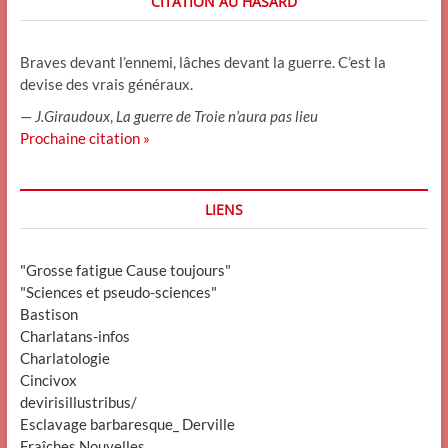
CITATION AU HASARD
Braves devant l’ennemi, lâches devant la guerre. C’est la
devise des vrais généraux.
—
J.Giraudoux
,
La guerre de Troie n’aura pas lieu
Prochaine citation »
LIENS
"Grosse fatigue Cause toujours"
"Sciences et pseudo-sciences"
Bastison
Charlatans-infos
Charlatologie
Cincivox
devirisillustribus/
Esclavage barbaresque_ Derville
Fraîches Nouvelles