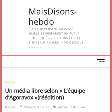
Skip
MaisDisons-
to
content
hebdo
CEUX QUI PENSENT AU PASSÉ
SIMPLE SE PRÉPARENT UN FUTUR
COMPLIQUÉ.= = = = VOUS ÊTES LES
BIENVENUS AU JARDIN DU DESSOUS
= = = = =
M
e
n
u
MEDIA
B
u
Un média libre selon « L’équipe
t
d’Agoravox »(réédition)
t
o
César
12 novembre 2011
Agovox
Maboul vox
n