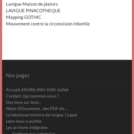
Lavigue Maison de plaisirs
LAVIGUE PINACOTHEQUE
Mapping GOTHIC
Mouvement contre la circoncision infantile
Nos pages
Accueil d’AVRIL-MAI-JUIN-Juillet
Contact. Qui sommes-nous ?
Des liens sur tout…
ISlam-DOcuments , des PDF etc…
La fabuleuse histoire de l’orgue. ( Lapa)
Léon nous a quittés
Les archives intégrales
Archives par catégories