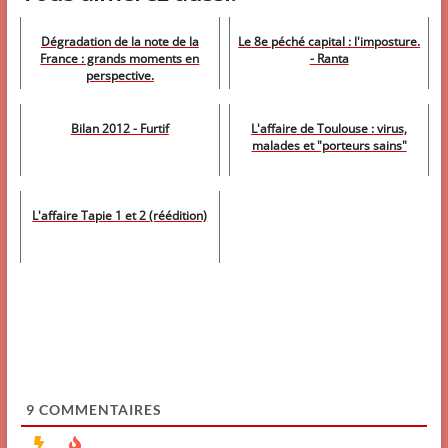
Dégradation de la note de la
Le 8e péché capital : l'imposture.
France : grands moments en
- Ranta
perspective.
Bilan 2012 - Furtif
L'affaire de Toulouse : virus,
malades et "porteurs sains"
L'affaire Tapie 1 et 2 (réédition)
9
COMMENTAIRES