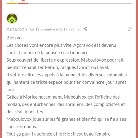
Astaroth
12 novembre 2011 17 h 51 min
Bien vu.
Les choses vont encore plus vite. Agoravox est devenu
l’antichambre de la pensée réactionnaire.
Sous couvert de liberté d’expression, Maboulovox pourrait
bientôt réhabiliter Pétain, Jacques Doriot ou Laval.
Il suffit de lire les appels à la haine et les diverses calomnies
qui hantent ce triste espace pour s’en convaincre, jour après
jour.
Grâce à Morice notamment, Maboulvox est l’officine des
mollah, des enturbannés, des soraliens, des complotistes et
des révisionnistes.
Maboulovox joue sur les filigranes et bien fol qui se fie à ses
sous-entendus.
Tout ça pour l’audience et le fric : il est beau l’empîre