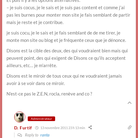
Et puis il y a les options alternatives:
– je suis cocus, je le sais et je suis pas content et comme j’ai
pas les burnes pour monter mon site je fais semblant de partir
mais je reste et je contribue.
je suis cocu, je le sais et je fais semblant de de me tirer, je
monte mon site ou blog et je fréquente ceux que je dénonce.
Disons est la cible des deux, des qui voudraient bien mais qui
peuvent point, des qui exigent de Disons ce qu’ils acceptent
ailleurs, etc… je m’arrête.
Disons est le miroir de tous ceux qui ne voudraient jamais
avoir à se voir dans ce miroir.
N’est-ce pas le Z.E.N, rocla, renève and co ?
Administrateur
D. Furtif
13 novembre 2011 23 h 13 min
Reply to
ranta