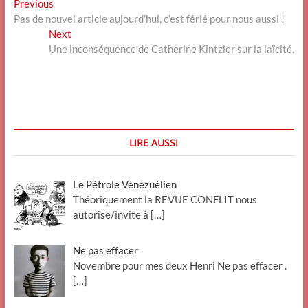
Navigation
Previous
Previous
post:
Pas de nouvel article aujourd’hui, c’est férié pour nous aussi !
de
Next
Next
l’article
post:
Une inconséquence de Catherine Kintzler sur la laïcité.
LIRE AUSSI
Le Pétrole Vénézuélien
Théoriquement la REVUE CONFLIT nous
autorise/invite à
[…]
Ne pas effacer
Novembre pour mes deux Henri Ne pas effacer .
[…]