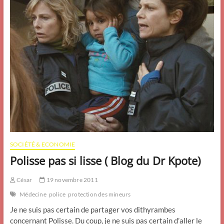
SOCIÉTÉ & ECONOMIE
Polisse pas si lisse ( Blog du Dr Kpote)
César
19 novembre 2011
Médecine
police
protection des mineurs
Je ne suis pas certain de partager vos dithyrambes
concernant Polisse. Du coup, je ne suis pas certain d’aller le