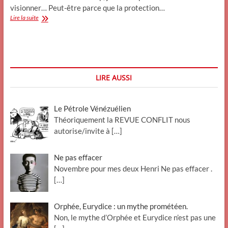
visionner… Peut-être parce que la protection…
Polisse
Lire la suite
pas
si
lisse
(
Blog
du
LIRE AUSSI
Dr
Kpote)
Le Pétrole Vénézuélien
Théoriquement la REVUE CONFLIT nous
autorise/invite à
[…]
Ne pas effacer
Novembre pour mes deux Henri Ne pas effacer .
[…]
Orphée, Eurydice : un mythe prométéen.
Non, le mythe d’Orphée et Eurydice n’est pas une