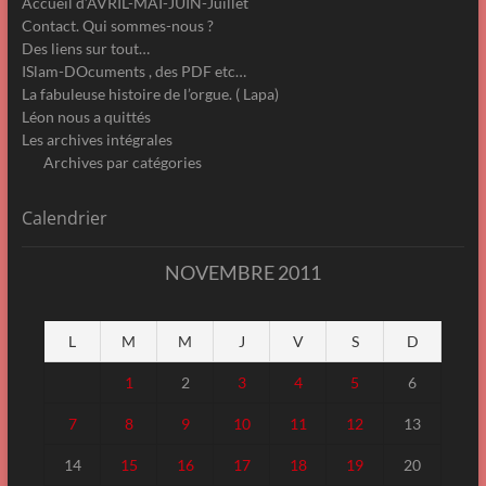
Accueil d’AVRIL-MAI-JUIN-Juillet
Contact. Qui sommes-nous ?
Des liens sur tout…
ISlam-DOcuments , des PDF etc…
La fabuleuse histoire de l’orgue. ( Lapa)
Léon nous a quittés
Les archives intégrales
Archives par catégories
Calendrier
NOVEMBRE 2011
L
M
M
J
V
S
D
1
2
3
4
5
6
7
8
9
10
11
12
13
14
15
16
17
18
19
20