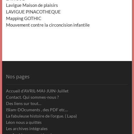
Lavigue Maison de plaisirs
LAVIGUE PINACOTHEQUE
Mapping GOTHIC
Mouvement contre la circoncision infantile
Nos pages
Accueil d’AVRIL-MAI-JUIN-Juillet
Contact. Qui sommes-nous ?
Des liens sur tout…
ISlam-DOcuments , des PDF etc…
La fabuleuse histoire de l’orgue. ( Lapa)
Léon nous a quittés
Les archives intégrales