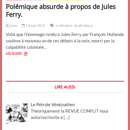
Polémique absurde à propos de Jules
Ferry.
Leon
16 mai 2012
civilisation
école laïque
Voilà que l’hommage rendu à Jules Ferry par François Hollande
soulève à nouveau un de ces débats à la noix, nourri par la
culpabilité coloniale…
Polémique
Lire la suite
absurde
à
propos
de
Jules
Ferry.
LIRE AUSSI
Le Pétrole Vénézuélien
Théoriquement la REVUE CONFLIT nous
autorise/invite à
[…]