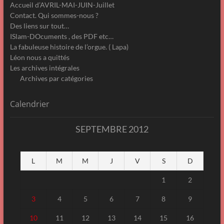
Accueil d’AVRIL-MAI-JUIN-Juillet
Contact. Qui sommes-nous ?
Des liens sur tout…
ISlam-DOcuments , des PDF etc…
La fabuleuse histoire de l’orgue. ( Lapa)
Léon nous a quittés
Les archives intégrales
Archives par catégories
Calendrier
SEPTEMBRE 2012
L
M
M
J
V
S
D
1
2
3
4
5
6
7
8
9
10
11
12
13
14
15
16