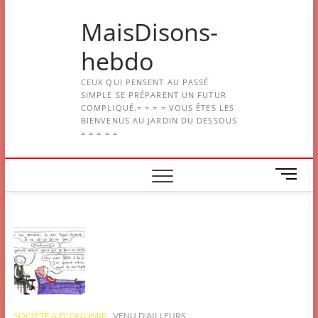
Skip
MaisDisons-
to
content
hebdo
CEUX QUI PENSENT AU PASSÉ
SIMPLE SE PRÉPARENT UN FUTUR
COMPLIQUÉ.= = = = VOUS ÊTES LES
BIENVENUS AU JARDIN DU DESSOUS
= = = = =
M
e
n
u
B
u
t
t
o
n
SOCIÉTÉ & ECONOMIE
VENU D'AILLEURS