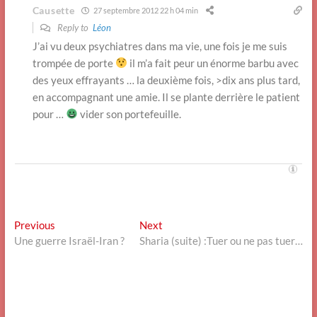
Causette
27 septembre 2012 22 h 04 min
Reply to
Léon
J’ai vu deux psychiatres dans ma vie, une fois je me suis
trompée de porte
il m’a fait peur un énorme barbu avec
des yeux effrayants … la deuxième fois, >dix ans plus tard,
en accompagnant une amie. Il se plante derrière le patient
pour …
vider son portefeuille.
Navigation
Previous
Next
Previous
Next
post:
post:
Une guerre Israël-Iran ?
Sharia (suite) :Tuer ou ne pas tuer…
de
l’article