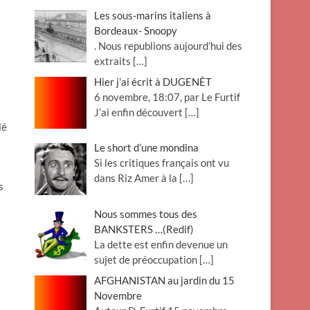
Les sous-marins italiens à
Bordeaux- Snoopy
. Nous republions aujourd’hui des
extraits
[…]
Hier j’ai écrit à DUGENÊT
6 novembre, 18:07, par Le Furtif
J’ai enfin découvert
[…]
lé
Le short d’une mondina
Si les critiques français ont vu
dans Riz Amer à la
[…]
s
Nous sommes tous des
BANKSTERS …(Redif)
La dette est enfin devenue un
sujet de préoccupation
[…]
AFGHANISTAN au jardin du 15
Novembre