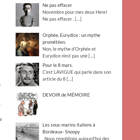
Ne pas effacer
Novembre pour mes deux Henri
Ne pas effacer .
[…]
Orphée, Eurydice : un mythe
prométéen.
Non, le mythe d’Orphée et
Eurydice n’est pas une
[…]
Pour le 8 mars.
C’est LAVIGUE qui parle dans son
article du 8
[…]
a
DEVOIR de MÉMOIRE
d
de
Les sous-marins italiens à
Bordeaux- Snoopy
. Nous republions aujourd’hui des