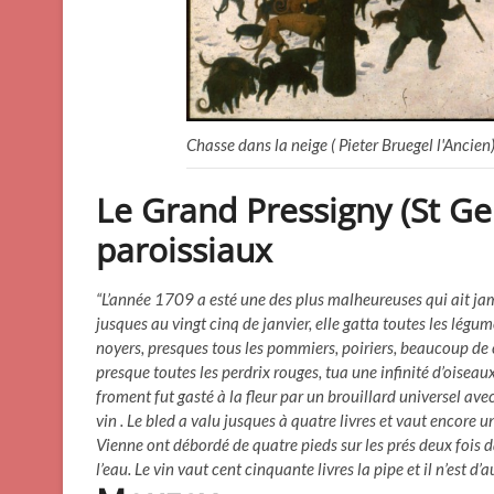
Chasse dans la neige ( Pieter Bruegel l'Ancien
Le Grand Pressigny (St Ger
paroissiaux
“L’année 1709 a esté une des plus malheureuses qui ait ja
jusques au vingt cinq de janvier, elle gatta toutes les légu
noyers, presques tous les pommiers, poiriers, beaucoup de ch
presque toutes les perdrix rouges, tua une infinité d’oiseaux
froment fut gasté à la fleur par un brouillard universel avec 
vin . Le bled a valu jusques à quatre livres et vaut encore un 
Vienne ont débordé de quatre pieds sur les prés deux fois d
l’eau. Le vin vaut cent cinquante livres la pipe et il n’est d’a