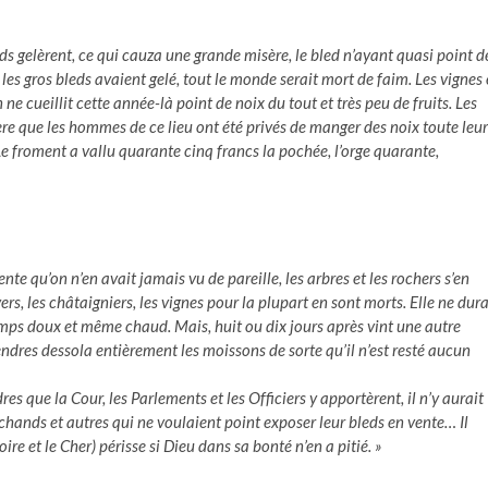
leds gelèrent, ce qui cauza une grande misère, le bled n’ayant quasi point d
ù les gros bleds avaient gelé, tout le monde serait mort de faim. Les vignes 
 ne cueillit cette année-là point de noix du tout et très peu de fruits. Les
ère que les hommes de ce lieu ont été privés de manger des noix toute leur
 Le froment a vallu quarante cinq francs la pochée, l’orge quarante,
te qu’on n’en avait jamais vu de pareille, les arbres et les rochers s’en
yers, les châtaigniers, les vignes pour la plupart en sont morts. Elle ne dura
temps doux et même chaud. Mais, huit ou dix jours après vint une autre
tendres dessola entièrement les moissons de sorte qu’il n’est resté aucun
dres que la Cour, les Parlements et les Officiers y apportèrent, il n’y aurait
chands et autres qui ne voulaient point exposer leur bleds en vente… Il
re et le Cher) périsse si Dieu dans sa bonté n’en a pitié. »