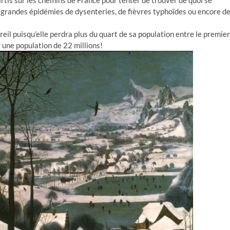
artis sur les chemins de France pour tenter de trouver de quoi se
es grandes épidémies de dysenteries, de fièvres typhoïdes ou encore d
eil puisqu’elle perdra plus du quart de sa population entre le premier
une population de 22 millions!