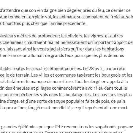
d’attendre que son vin daigne bien dégeler près du feu, ce dernier se
aux tombaient en plein vol, les animaux succombaient de froid au sei
lait huit fois plus cher que l’année précédente.
plusieurs mètres de profondeur; les oliviers, les vignes, et autres
Les cheminées chauffaient mal et nécessitaient un important apport de
n, laissant ainsi le vent glacial s’engouffrer dans les habitations
t en France on allumait de grands feux pour que les plus démunis
table, toutes les récoltes étaient pourries. Le 23 avril, par arrêté
elle de terrain. Les villes et communes taxèrent les bourgeois et les
 : la faim et le manque de nourriture. Tout le clergé en appela à la
tir, des émeutes et pillages commencèrent à avoir lieu dans tout le
e pour empêcher les vols dans les boulangeries. Les paysans les plus
ne d’orge, et d’une sorte de soupe populaire faite de pois, de pain
it que racines, fougères et mendicité, ce qui représentait une mort
des grandes épidémies puisque l’été revenu, tous les vagabonds, paysan