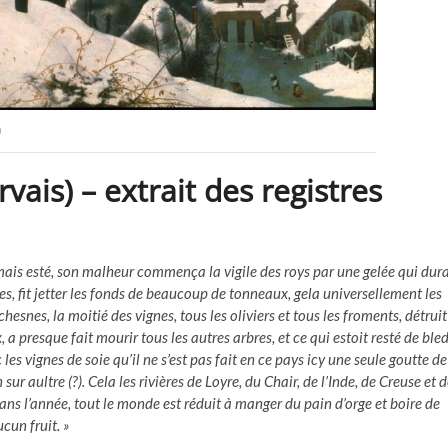
)
vais) – extrait des registres
mais esté, son malheur commença la vigile des roys par une gelée qui dur
mes, fit jetter les fonds de beaucoup de tonneaux, gela universellement les
esnes, la moitié des vignes, tous les oliviers et tous les froments, détruit
, a presque fait mourir tous les autres arbres, et ce qui estoit resté de ble
les vignes de soie qu’il ne s’est pas fait en ce pays icy une seule goutte de
sur aultre (?). Cela les rivières de Loyre, du Chair, de l’Inde, de Creuse et 
ans l’année, tout le monde est réduit à manger du pain d’orge et boire de
ucun fruit. »