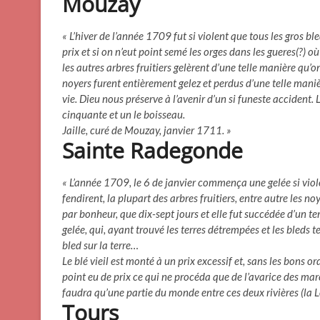
Mouzay
« L’hiver de l’année 1709 fut si violent que tous les gros b
prix et si on n’eut point semé les orges dans les gueres(?) o
les autres arbres fruitiers gelèrent d’une telle manière qu’on
noyers furent entièrement gelez et perdus d’une telle mani
vie. Dieu nous préserve à l’avenir d’un si funeste accident.
cinquante et un le boisseau.
Jaille, curé de Mouzay, janvier 1711. »
Sainte Radegonde
« L’année 1709, le 6 de janvier commença une gelée si violen
fendirent, la plupart des arbres fruitiers, entre autre les no
par bonheur, que dix-sept jours et elle fut succédée d’un 
gelée, qui, ayant trouvé les terres détrempées et les bleds 
bled sur la terre…
Le blé vieil est monté à un prix excessif et, sans les bons or
point eu de prix ce qui ne procéda que de l’avarice des mar
faudra qu’une partie du monde entre ces deux rivières (la Loi
Tours