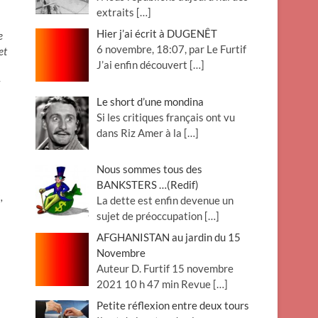
extraits
[…]
Hier j’ai écrit à DUGENÊT
e
6 novembre, 18:07, par Le Furtif
et
J’ai enfin découvert
[…]
Le short d’une mondina
Si les critiques français ont vu
dans Riz Amer à la
[…]
Nous sommes tous des
BANKSTERS …(Redif)
,
La dette est enfin devenue un
sujet de préoccupation
[…]
AFGHANISTAN au jardin du 15
Novembre
Auteur D. Furtif 15 novembre
2021 10 h 47 min Revue
[…]
Petite réflexion entre deux tours