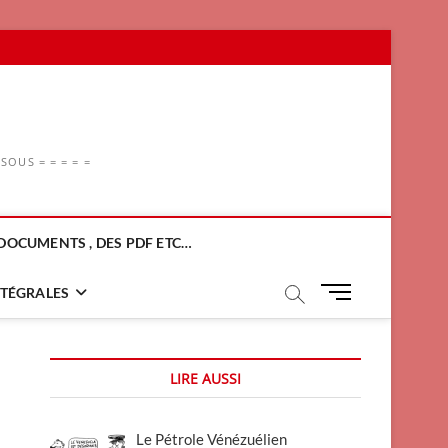
OUS = = = = =
DOCUMENTS , DES PDF ETC…
M
NTÉGRALES
e
n
u
LIRE AUSSI
B
u
t
Le Pétrole Vénézuélien
t