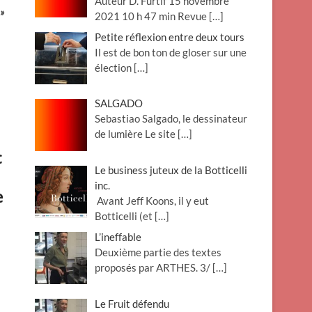
Auteur D. Furtif 15 novembre
»
2021 10 h 47 min Revue
[…]
Petite réflexion entre deux tours
Il est de bon ton de gloser sur une
élection
[…]
SALGADO
Sebastiao Salgado, le dessinateur
de lumière Le site
[…]
c
Le business juteux de la Botticelli
inc.
e
Avant Jeff Koons, il y eut
Botticelli (et
[…]
L’ineffable
Deuxième partie des textes
proposés par ARTHES. 3/
[…]
Le Fruit défendu