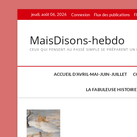
Skip
jeudi, août 06, 2026
Connexion
Flux des publications
F
to
content
MaisDisons-hebdo
CEUX QUI PENSENT AU PASSÉ SIMPLE SE PRÉPARENT UN F
ACCUEIL D’AVRIL-MAI-JUIN-JUILLET
C
LA FABULEUSE HISTOIRE 