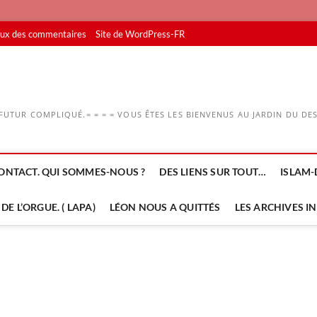
lux des commentaires
Site de WordPress-FR
UTUR COMPLIQUÉ.= = = = VOUS ÊTES LES BIENVENUS AU JARDIN DU DESS
ONTACT. QUI SOMMES-NOUS ?
DES LIENS SUR TOUT…
ISLAM-
DE L’ORGUE. ( LAPA)
LÉON NOUS A QUITTÉS
LES ARCHIVES I