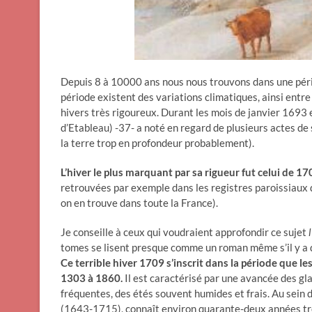
Depuis 8 à 10000 ans nous nous trouvons dans une péri
période existent des variations climatiques, ainsi entr
hivers très rigoureux. Durant les mois de janvier 1693
d’Etableau) -37- a noté en regard de plusieurs actes de
la terre trop en profondeur probablement).
L’hiver le plus marquant par sa rigueur fut celui de 1
retrouvées par exemple dans les registres paroissiaux 
on en trouve dans toute la France).
Je conseille à ceux qui voudraient approfondir ce sujet
l
tomes se lisent presque comme un roman même s’il y a d
Ce terrible hiver 1709 s’inscrit dans la période que l
1303 à 1860.
Il est caractérisé par une avancée des gl
fréquentes, des étés souvent humides et frais. Au sein 
(1643-1715), connaît environ quarante-deux années très