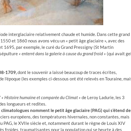
ode interglaciaire relativement chaude et humide. Dans cette grand
e 1550 et 1860 nous avons vécu un « petit âge glaciaire », avec des
 et 1695, par exemple, le curé du Grand Pressigny (St Martin
 sépulture
« enterré dans la galerie à cause du grand froid »
(qui avait ge
708-1709,
dont le souvenir a laissé beaucoup de traces écrites,
de l’époque (les exemples ci-dessous ont été relevés en Touraine, mai
’ « Histoire humaine et comparée du Climat »
de Leroy Ladurie, les 3
es longueurs et redites.
es climatologues nomment le petit âge glaciaire (PAG) qui s’étend de
aciers européens, des températures hivernales, non constantes, mais
du PAG, le XVIIe siècle et, notamment durant le règne de Louis XIV
 froides, traumatisantes pour la population qui se heurte à des