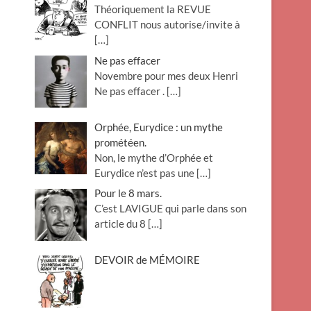
Théoriquement la REVUE
o
CONFLIT nous autorise/invite à
n
[…]
Ne pas effacer
Novembre pour mes deux Henri
Ne pas effacer .
[…]
Orphée, Eurydice : un mythe
prométéen.
Non, le mythe d’Orphée et
Eurydice n’est pas une
[…]
Pour le 8 mars.
C’est LAVIGUE qui parle dans son
article du 8
[…]
DEVOIR de MÉMOIRE