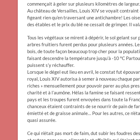
commençait à geler sur plusieurs kilomètres de largeur.
Au château de Versailles, Louis XIV se voyait contraint 
figeant rien qu’en traversant une antichambre! Les oise
des étables et le prix du blé ne cessait de grimper. Il va
Tous les végétaux se mirent à dépérir, le sol gelant sur 
arbres fruitiers furent perdus pour plusieurs années. 
bois, de toute façon beaucoup trop cher pour la populatio
faisant descendre la température jusqu’à -10 °C Partou
puissent s’y réchauffer.
Lorsque le dégel eut lieu en avril, le constat fut épouvan
royal, Louis XIV autorisa à semer à nouveau chaque parc
riches » mensuellement pour pouvoir parer au plus pressé
charité et à l’aumône. Hélas la famine se faisant ressen
pays et les troupes furent envoyées dans toute la Franc
chanceux étaient contraints de se nourrir de pain de fari
émietté et de graisse animale… Pour les autres, ce n’éta
quasi assurée.
Ce qui n’était pas mort de faim, dut subir les foudres 