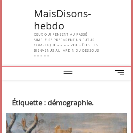
Skip
MaisDisons-
to
content
hebdo
CEUX QUI PENSENT AU PASSÉ
SIMPLE SE PRÉPARENT UN FUTUR
COMPLIQUÉ.= = = = VOUS ÊTES LES
BIENVENUS AU JARDIN DU DESSOUS
= = = = =
M
e
n
u
B
Étiquette :
démographie.
u
t
t
o
n