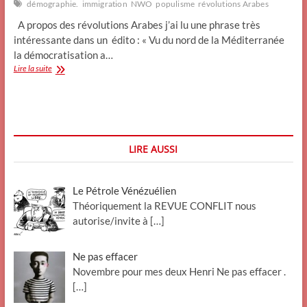
démographie.
immigration
NWO
populisme
révolutions Arabes
A propos des révolutions Arabes j’ai lu une phrase très
intéressante dans un édito : « Vu du nord de la Méditerranée
la démocratisation a…
Schengen,
Lire la suite
populisme,nationalisme
et
NWO.
LIRE AUSSI
Le Pétrole Vénézuélien
Théoriquement la REVUE CONFLIT nous
autorise/invite à
[…]
Ne pas effacer
Novembre pour mes deux Henri Ne pas effacer .
[…]