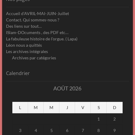
Accueil d’AVRIL-MAI-JUIN-Juillet
Contact. Qui sommes-nous ?
Des liens sur tout…
ISlam-DOcuments , des PDF etc…
La fabuleuse histoire de l’orgue. ( Lapa)
Léon nous a quittés
Les archives intégrales
Archives par catégories
Calendrier
AOÛT 2026
L
M
M
J
V
S
D
1
2
3
4
5
6
7
8
9