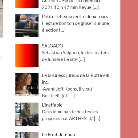
Auteur D. Furtif 15 novembre
2021 10 h 47 min Revue
[…]
Petite réflexion entre deux tours
Il est de bon ton de gloser sur une
élection
[…]
SALGADO
Sebastiao Salgado, le dessinateur
t
de lumière Le site
[…]
Le business juteux de la Botticelli
inc.
Avant Jeff Koons, il y eut
Botticelli (et
[…]
L’ineffable
Deuxième partie des textes
proposés par ARTHES. 3/
[…]
Le Fruit défendu