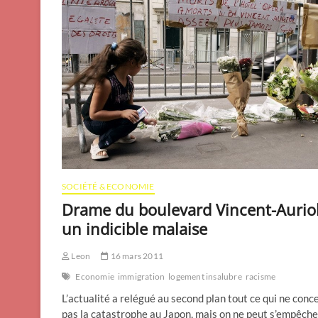
SOCIÉTÉ & ECONOMIE
Drame du boulevard Vincent-Auriol
un indicible malaise
Leon
16 mars 2011
Economie
immigration
logement insalubre
racisme
L’actualité a relégué au second plan tout ce qui ne conc
pas la catastrophe au Japon, mais on ne peut s’empêche