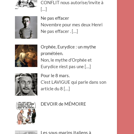
CONFLIT nous autorise/invite à
[…]
Ne pas effacer
Novembre pour mes deux Henri
Ne pas effacer .
[…]
Orphée, Eurydice : un mythe
prométéen.
Non, le mythe d’Orphée et
Eurydice n’est pas une
[…]
Pour le 8 mars.
C’est LAVIGUE qui parle dans son
article du 8
[…]
DEVOIR de MÉMOIRE
Les sous-marins italiens à