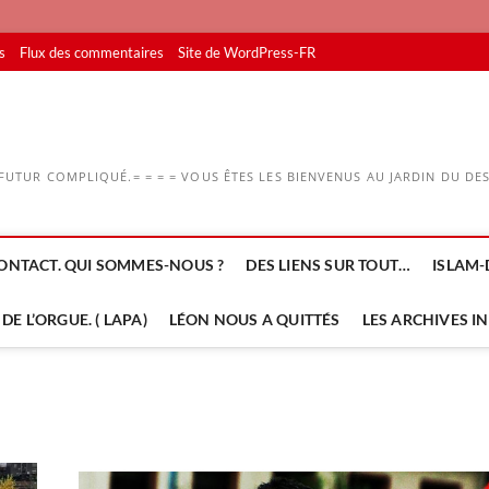
s
Flux des commentaires
Site de WordPress-FR
UTUR COMPLIQUÉ.= = = = VOUS ÊTES LES BIENVENUS AU JARDIN DU DESS
ONTACT. QUI SOMMES-NOUS ?
DES LIENS SUR TOUT…
ISLAM-
DE L’ORGUE. ( LAPA)
LÉON NOUS A QUITTÉS
LES ARCHIVES I