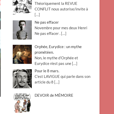
Théoriquement la REVUE
o
CONFLIT nous autorise/invite à
n
[…]
Ne pas effacer
Novembre pour mes deux Henri
Ne pas effacer .
[…]
Orphée, Eurydice : un mythe
prométéen.
Non, le mythe d’Orphée et
Eurydice n’est pas une
[…]
Pour le 8 mars.
C’est LAVIGUE qui parle dans son
article du 8
[…]
DEVOIR de MÉMOIRE