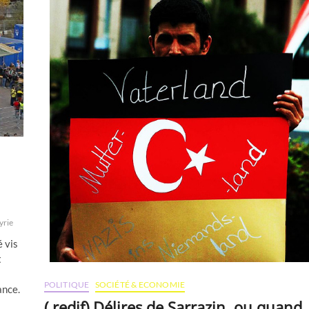
yrie
é vis
t
POLITIQUE
SOCIÉTÉ & ECONOMIE
ance.
( redif) Délires de Sarrazin, ou quand