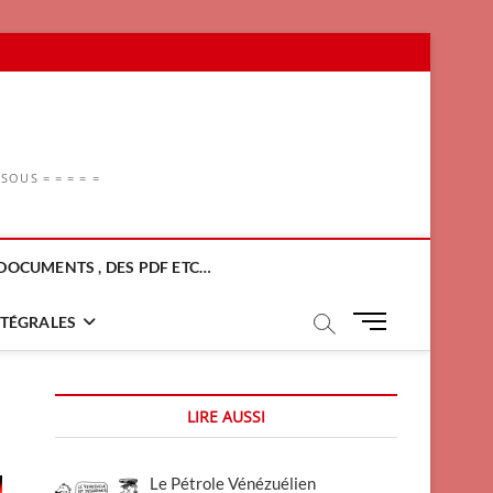
OUS = = = = =
DOCUMENTS , DES PDF ETC…
M
NTÉGRALES
e
n
u
LIRE AUSSI
B
u
t
Le Pétrole Vénézuélien
t