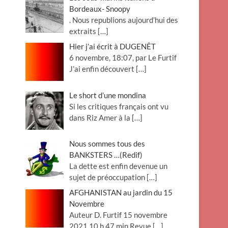
Bordeaux- Snoopy
. Nous republions aujourd’hui des
extraits
[…]
Hier j’ai écrit à DUGENÊT
6 novembre, 18:07, par Le Furtif
J’ai enfin découvert
[…]
Le short d’une mondina
Si les critiques français ont vu
dans Riz Amer à la
[…]
Nous sommes tous des
BANKSTERS …(Redif)
La dette est enfin devenue un
sujet de préoccupation
[…]
AFGHANISTAN au jardin du 15
Novembre
Auteur D. Furtif 15 novembre
2021 10 h 47 min Revue
[…]