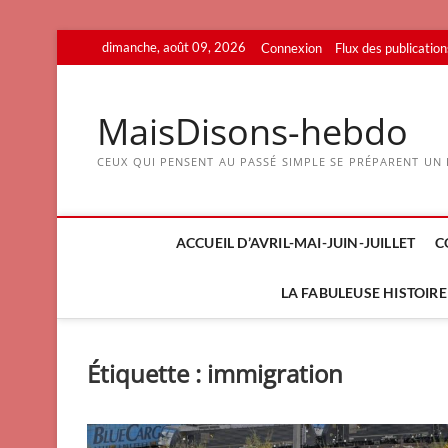
Skip
dimanche, août 09, 2026
Connexion
Flux des publication
to
content
MaisDisons-hebdo
CEUX QUI PENSENT AU PASSÉ SIMPLE SE PRÉPARENT UN F
ACCUEIL D’AVRIL-MAI-JUIN-JUILLET
C
LA FABULEUSE HISTOIRE 
Étiquette :
immigration