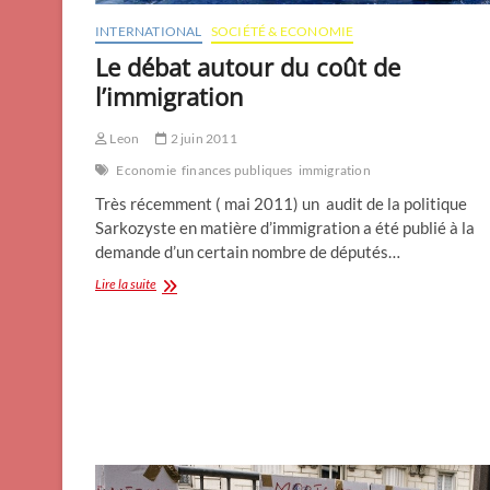
INTERNATIONAL
SOCIÉTÉ & ECONOMIE
Le débat autour du coût de
l’immigration
Leon
2 juin 2011
Economie
finances publiques
immigration
Très récemment ( mai 2011) un audit de la politique
Sarkozyste en matière d’immigration a été publié à la
demande d’un certain nombre de députés…
Le
Lire la suite
débat
autour
du
coût
de
l’immigration