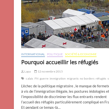
INTERNATIONAL
POLITIQUE
SOCIÉTÉ & ECONOMIE
Pourquoi accueillir les réfugiés
Lapa
12 novembre 2015
calais
FN
guerre
immigration
migrants
no borders
réfugiés
s
L’échec de la politique migratoire , le manque de fermet
à vis de l’immigration illégale, les postures iédologies e
l’impossibilité de discriminer les flux entrants rendent
l’accueil des réfugiés particulièrement compliqué en Fr
Et pendant ce temps-là…