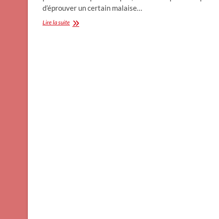
d’éprouver un certain malaise…
Drame
Lire la suite
du
boulevard
Vincent-
Auriol
:
un
indicible
malaise