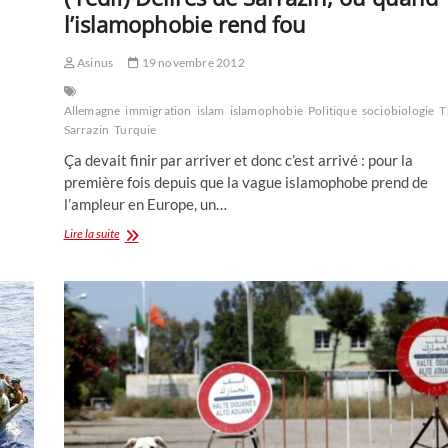
l’islamophobie rend fou
Asinus
19 novembre 2012
Allemagne
immigration
islam
islamophobie
Politique
sociobiologie
T
Sarrazin
Turquie
Ça devait finir par arriver et donc c’est arrivé : pour la
première fois depuis que la vague islamophobe prend de
l’ampleur en Europe, un…
(
Lire la suite
redif)
Délires
de
Sarrazin,
ou
quand
l’islamophobie
rend
fou