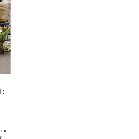
 :
erne
r