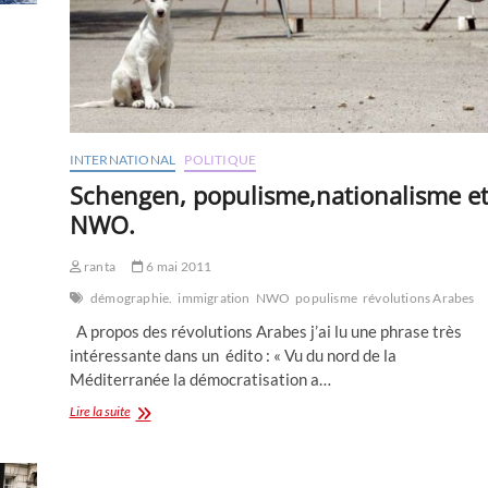
INTERNATIONAL
POLITIQUE
Schengen, populisme,nationalisme e
NWO.
ranta
6 mai 2011
démographie.
immigration
NWO
populisme
révolutions Arabes
A propos des révolutions Arabes j’ai lu une phrase très
intéressante dans un édito : « Vu du nord de la
Méditerranée la démocratisation a…
Schengen,
Lire la suite
populisme,nationalisme
et
NWO.