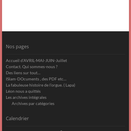
Nos pages
Accueil d’AVRIL-MAI-JUIN-Juillet
Contact. Qui sommes-nous ?
Des liens sur tout…
ISlam-DOcuments , des PDF etc…
La fabuleuse histoire de l’orgue. ( Lapa)
Léon nous a quittés
Les archives intégrales
Archives par catégories
Calendrier