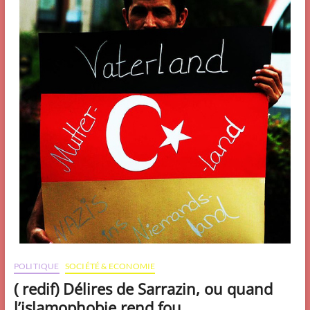
POLITIQUE
SOCIÉTÉ & ECONOMIE
( redif) Délires de Sarrazin, ou quand
l’islamophobie rend fou