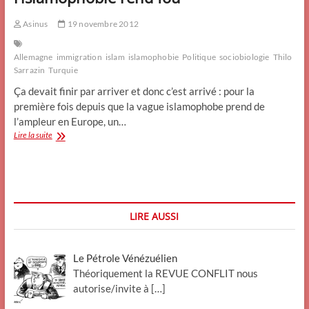
Asinus
19 novembre 2012
Allemagne
immigration
islam
islamophobie
Politique
sociobiologie
Thilo
Sarrazin
Turquie
Ça devait finir par arriver et donc c’est arrivé : pour la
première fois depuis que la vague islamophobe prend de
l’ampleur en Europe, un…
(
Lire la suite
redif)
Délires
de
Sarrazin,
ou
quand
LIRE AUSSI
l’islamophobie
rend
fou
Le Pétrole Vénézuélien
Théoriquement la REVUE CONFLIT nous
autorise/invite à
[…]