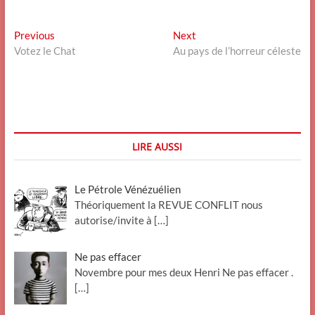
Navigation
Previous
Next
Previous
Next
post:
post:
Votez le Chat
Au pays de l’horreur céleste
de
l’article
LIRE AUSSI
Le Pétrole Vénézuélien
Théoriquement la REVUE CONFLIT nous
autorise/invite à
[…]
Ne pas effacer
Novembre pour mes deux Henri Ne pas effacer .
[…]