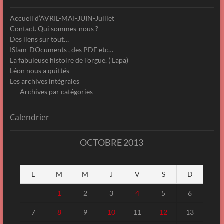
Accueil d’AVRIL-MAI-JUIN-Juillet
Contact. Qui sommes-nous ?
Des liens sur tout…
ISlam-DOcuments , des PDF etc…
La fabuleuse histoire de l’orgue. ( Lapa)
Léon nous a quittés
Les archives intégrales
Archives par catégories
Calendrier
OCTOBRE 2013
L
M
M
J
V
S
D
1
2
3
4
5
6
7
8
9
10
11
12
13