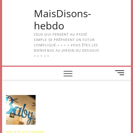
Skip
MaisDisons-
to
content
hebdo
CEUX QUI PENSENT AU PASSÉ
SIMPLE SE PRÉPARENT UN FUTUR
COMPLIQUÉ.= = = = VOUS ÊTES LES
BIENVENUS AU JARDIN DU DESSOUS
= = = = =
M
e
n
u
B
u
t
t
o
n
SOCIÉTÉ & ECONOMIE