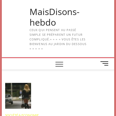
Skip
MaisDisons-
to
content
hebdo
CEUX QUI PENSENT AU PASSÉ
SIMPLE SE PRÉPARENT UN FUTUR
COMPLIQUÉ.= = = = VOUS ÊTES LES
BIENVENUS AU JARDIN DU DESSOUS
= = = = =
M
e
n
u
B
u
t
t
o
n
SOCIÉTÉ & ECONOMIE