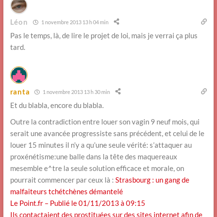
Léon
1 novembre 2013 13 h 04 min
Pas le temps, là, de lire le projet de loi, mais je verrai ça plus
tard.
ranta
1 novembre 2013 13 h 30 min
Et du blabla, encore du blabla.
Outre la contradiction entre louer son vagin 9 neuf mois, qui
serait une avancée progressiste sans précédent, et celui de le
louer 15 minutes il n’y a qu’une seule vérité: s’attaquer au
proxénétisme:une balle dans la tête des maquereaux
mesemble e^tre la seule solution efficace et morale, on
pourrait commencer par ceux là :
Strasbourg : un gang de
malfaiteurs tchétchènes démantelé
Le Point.fr – Publié le 01/11/2013 à 09:15
Ils contactaient des prostituées sur des sites internet afin de