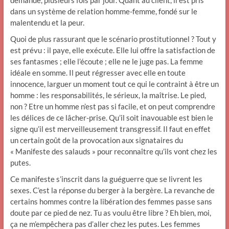
demande, plusieurs fois par jour. Quant au client, il est pris
dans un système de relation homme-femme, fondé sur le
malentendu et la peur.
Quoi de plus rassurant que le scénario prostitutionnel ? Tout y
est prévu : il paye, elle exécute. Elle lui offre la satisfaction de
ses fantasmes ; elle l’écoute ; elle ne le juge pas. La femme
idéale en somme. Il peut régresser avec elle en toute
innocence, larguer un moment tout ce qui le contraint à être un
homme : les responsabilités, le sérieux, la maîtrise. Le pied,
non ? Etre un homme n’est pas si facile, et on peut comprendre
les délices de ce lâcher-prise. Qu’il soit inavouable est bien le
signe qu’il est merveilleusement transgressif. Il faut en effet
un certain goût de la provocation aux signataires du
« Manifeste des salauds » pour reconnaître qu’ils vont chez les
putes.
Ce manifeste s’inscrit dans la guéguerre que se livrent les
sexes. C’est la réponse du berger à la bergère. La revanche de
certains hommes contre la libération des femmes passe sans
doute par ce pied de nez. Tu as voulu être libre ? Eh bien, moi,
ça ne m’empêchera pas d’aller chez les putes. Les femmes