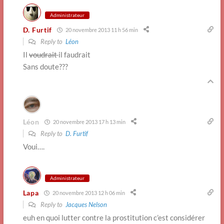
Administrateur
D. Furtif
20 novembre 2013 11 h 56 min
Reply to
Léon
Il
voudrait
il faudrait
Sans doute???
Léon
20 novembre 2013 17 h 13 min
Reply to
D. Furtif
Voui….
Administrateur
Lapa
20 novembre 2013 12 h 06 min
Reply to
Jacques Nelson
euh en quoi lutter contre la prostitution c’est considérer