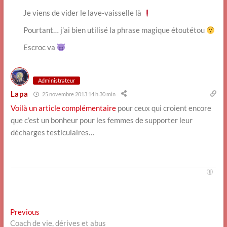
Je viens de vider le lave-vaisselle là
Pourtant… j’ai bien utilisé la phrase magique étoutétou
Escroc va
Administrateur
Lapa
25 novembre 2013 14 h 30 min
Voilà un article complémentaire
pour ceux qui croient encore
que c’est un bonheur pour les femmes de supporter leur
décharges testiculaires…
Navigation
Previous
Previous
post:
Coach de vie, dérives et abus