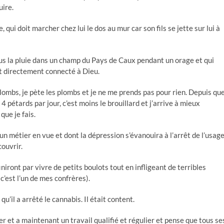
uire.
 qui doit marcher chez lui le dos au mur car son fils se jette sur lui à
ous la pluie dans un champ du Pays de Caux pendant un orage et qui
est directement connecté à Dieu.
plombs, je pète les plombs et je ne me prends pas pour rien. Depuis qu
4 pétards par jour, c’est moins le brouillard et j’arrive à mieux
 que je fais.
un métier en vue et dont la dépression s’évanouira à l’arrêt de l’usag
couvrir.
finiront par vivre de petits boulots tout en infligeant de terribles
c’est l’un de mes confrères).
u’il a arrêté le cannabis. Il était content.
er et a maintenant un travail qualifié et régulier et pense que tous se