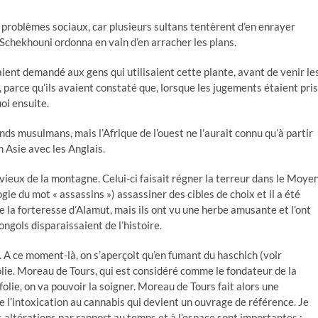
s problèmes sociaux, car plusieurs sultans tentèrent d’en enrayer
i Schekhouni ordonna en vain d’en arracher les plans.
aient demandé aux gens qui utilisaient cette plante, avant de venir le
 parce qu’ils avaient constaté que, lorsque les jugements étaient pris
oi ensuite.
ds musulmans, mais l’Afrique de l’ouest ne l’aurait connu qu’à partir
 Asie avec les Anglais.
 vieux de la montagne. Celui-ci faisait régner la terreur dans le Moye
ie du mot « assassins ») assassiner des cibles de choix et il a été
e la forteresse d’Alamut, mais ils ont vu une herbe amusante et l’ont
gols disparaissaient de l’histoire.
 A ce moment-là, on s’aperçoit qu’en fumant du haschich (voir
olie. Moreau de Tours, qui est considéré comme le fondateur de la
folie, on va pouvoir la soigner. Moreau de Tours fait alors une
e l’intoxication au cannabis qui devient un ouvrage de référence. Je
s altérations par rapport au temps et à l’espace sont importantes :