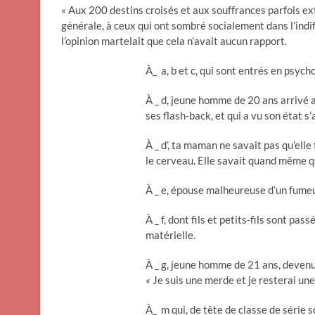
« Aux 200 destins croisés et aux souffrances parfois e
générale, à ceux qui ont sombré socialement dans l’indi
l’opinion martelait que cela n’avait aucun rapport.
À_ a, b et c, qui sont entrés en psycho
À _ d, jeune homme de 20 ans arrivé 
ses flash-back, et qui a vu son état s
À _ d’, ta maman ne savait pas qu’elle
le cerveau. Elle savait quand même qu’
À _ e, épouse malheureuse d’un fumeur
À _ f, dont fils et petits-fils sont pa
matérielle.
À _ g, jeune homme de 21 ans, devenu 
« Je suis une merde et je resterai un
À_ m qui, de tête de classe de série s