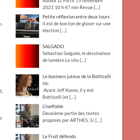
Auteur D. Furtif 15 novembre
2021 10 h 47 min Revue
[…]
Petite réflexion entre deux tours
Il est de bon ton de gloser sur une
n
élection
[…]
SALGADO
Sebastiao Salgado, le dessinateur
de lumière Le site
[…]
Le business juteux de la Botticelli
inc.
Avant Jeff Koons, il y eut
d,
Botticelli (et
[…]
L’ineffable
Deuxième partie des textes
e
proposés par ARTHES. 3/
[…]
Le Fruit défendu