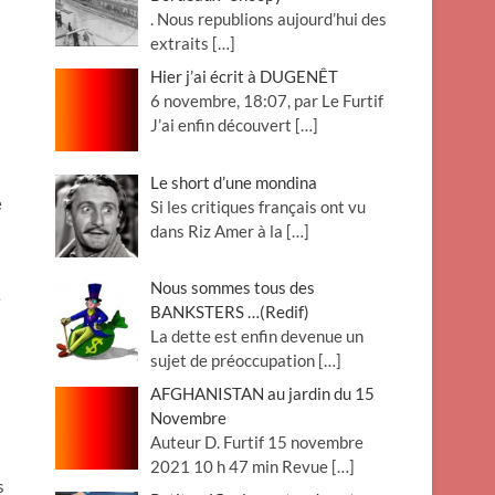
. Nous republions aujourd’hui des
extraits
[…]
Hier j’ai écrit à DUGENÊT
6 novembre, 18:07, par Le Furtif
J’ai enfin découvert
[…]
Le short d’une mondina
e
Si les critiques français ont vu
dans Riz Amer à la
[…]
Nous sommes tous des
e
BANKSTERS …(Redif)
La dette est enfin devenue un
sujet de préoccupation
[…]
AFGHANISTAN au jardin du 15
Novembre
Auteur D. Furtif 15 novembre
2021 10 h 47 min Revue
[…]
s