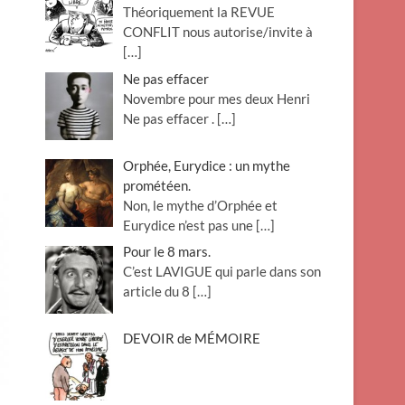
Théoriquement la REVUE
o
CONFLIT nous autorise/invite à
n
[…]
Ne pas effacer
Novembre pour mes deux Henri
Ne pas effacer .
[…]
Orphée, Eurydice : un mythe
prométéen.
Non, le mythe d’Orphée et
Eurydice n’est pas une
[…]
Pour le 8 mars.
C’est LAVIGUE qui parle dans son
article du 8
[…]
DEVOIR de MÉMOIRE