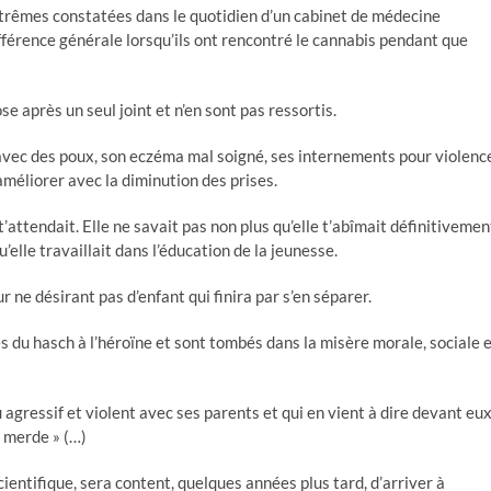
xtrêmes constatées dans le quotidien d’un cabinet de médecine
fférence générale lorsqu’ils ont rencontré le cannabis pendant que
se après un seul joint et n’en sont pas ressortis.
avec des poux, son eczéma mal soigné, ses internements pour violenc
’améliorer avec la diminution des prises.
 t’attendait. Elle ne savait pas non plus qu’elle t’abîmait définitivemen
elle travaillait dans l’éducation de la jeunesse.
 ne désirant pas d’enfant qui finira par s’en séparer.
ssés du hasch à l’héroïne et sont tombés dans la misère morale, sociale 
agressif et violent avec ses parents et qui en vient à dire devant eux
e merde » (…)
cientifique, sera content, quelques années plus tard, d’arriver à