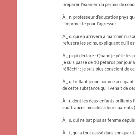
préparer l’examen du permis de cond
À _ n, professeur d’éducation physique,
l’improviste pour l’agresser.
À _ o, qui en arrivera à marcher nu s
refusera les soins, expliquant qu’il 
À _ p qui déclare : Quand je pète les 
je suis passé de 10 pétards par jour à 
réfléchir ; je suis plus conscient de ce
À _ q, brillant jeune homme occupant 
de cette substance qu’il venait de dé
À _ r, dont les deux enfants brillants 
souffrances morales à leurs parents (
À_ s, qui ne bat plus sa femme depuis q
À_ t, qui a tout cassé dans son quarti