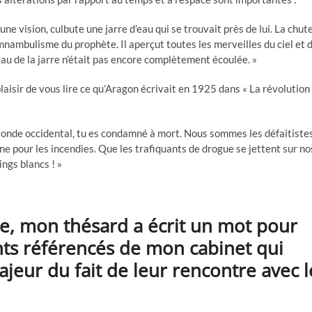
 vision, culbute une jarre d’eau qui se trouvait près de lui. La chut
ambulisme du prophète. Il aperçut toutes les merveilles du ciel et 
l’eau de la jarre n’était pas encore complètement écoulée. »
plaisir de vous lire ce qu’Aragon écrivait en 1925 dans « La révolution
 Monde occidental, tu es condamné à mort. Nous sommes les défaitiste
e pour les incendies. Que les trafiquants de drogue se jettent sur no
ings blancs ! »
le, mon thésard a écrit un mot pour
nts référencés de mon cabinet qui
jeur du fait de leur rencontre avec l