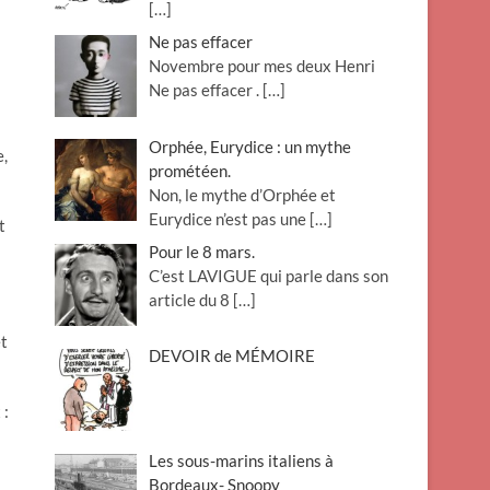
[…]
Ne pas effacer
Novembre pour mes deux Henri
Ne pas effacer .
[…]
Orphée, Eurydice : un mythe
e,
prométéen.
Non, le mythe d’Orphée et
Eurydice n’est pas une
[…]
t
Pour le 8 mars.
C’est LAVIGUE qui parle dans son
article du 8
[…]
et
DEVOIR de MÉMOIRE
 :
Les sous-marins italiens à
Bordeaux- Snoopy