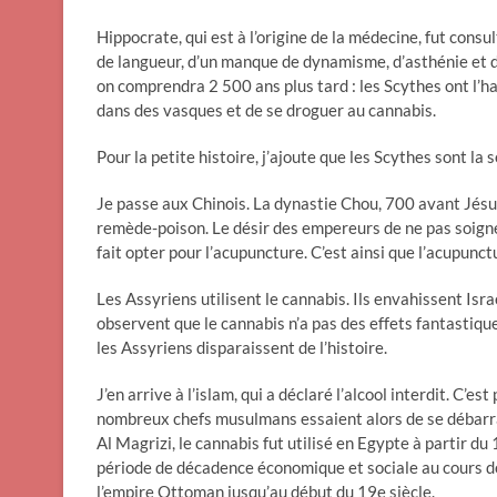
Hippocrate, qui est à l’origine de la médecine, fut cons
de langueur, d’un manque de dynamisme, d’asthénie et d
on comprendra 2 500 ans plus tard : les Scythes ont l’h
dans des vasques et de se droguer au cannabis.
Pour la petite histoire, j’ajoute que les Scythes sont la
Je passe aux Chinois. La dynastie Chou, 700 avant Jésus-
remède-poison. Le désir des empereurs de ne pas soign
fait opter pour l’acupuncture. C’est ainsi que l’acupunct
Les Assyriens utilisent le cannabis. Ils envahissent Isra
observent que le cannabis n’a pas des effets fantastique
les Assyriens disparaissent de l’histoire.
J’en arrive à l’islam, qui a déclaré l’alcool interdit. C’
nombreux chefs musulmans essaient alors de se débarras
Al Magrizi, le cannabis fut utilisé en Egypte à partir du
période de décadence économique et sociale au cours d
l’empire Ottoman jusqu’au début du 19e siècle.