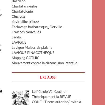
Bastison
Charlatans-infos
e
Charlatologie
de
Cincivox
devirisillustribus/
Esclavage barbaresque_ Derville
Fraîches Nouvelles
Jaddo.
LAVIGUE
s
Lavigue Maison de plaisirs
s
LAVIGUE PINACOTHEQUE
Mapping GOTHIC
Mouvement contre la circoncision infantile
LIRE AUSSI
e
Le Pétrole Vénézuélien
Théoriquement la REVUE
CONFLIT nous autorise/invite à