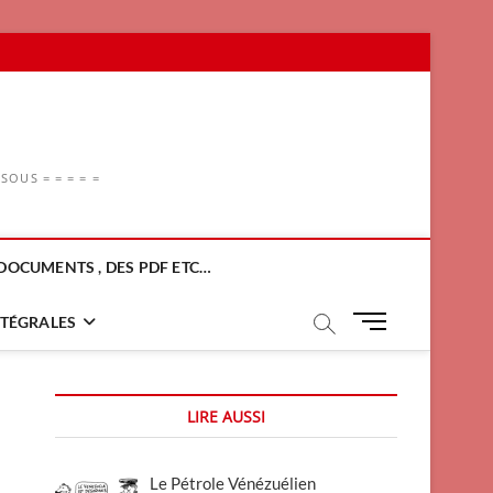
OUS = = = = =
DOCUMENTS , DES PDF ETC…
M
NTÉGRALES
e
n
u
LIRE AUSSI
B
u
t
Le Pétrole Vénézuélien
t