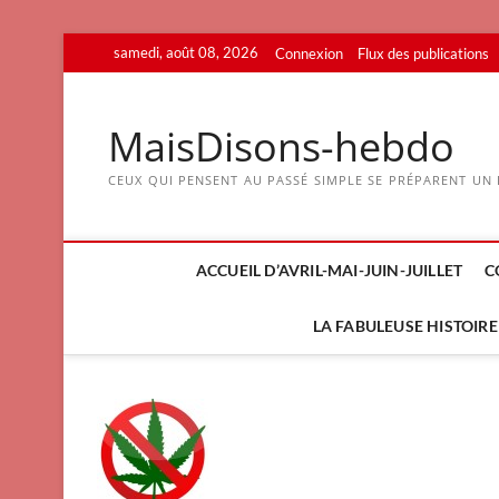
Skip
samedi, août 08, 2026
Connexion
Flux des publications
to
content
MaisDisons-hebdo
CEUX QUI PENSENT AU PASSÉ SIMPLE SE PRÉPARENT UN F
ACCUEIL D’AVRIL-MAI-JUIN-JUILLET
C
LA FABULEUSE HISTOIRE 