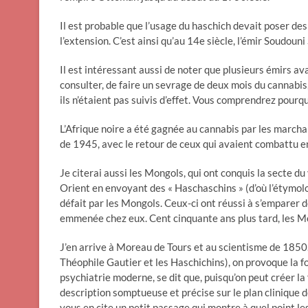
Il est probable que l’usage du haschich devait poser de
l’extension. C’est ainsi qu’au 14e siècle, l’émir Soudoun
Il est intéressant aussi de noter que plusieurs émirs av
consulter, de faire un sevrage de deux mois du cannabis,
ils n’étaient pas suivis d’effet. Vous comprendrez pourqu
L’Afrique noire a été gagnée au cannabis par les marchan
de 1945, avec le retour de ceux qui avaient combattu en
Je citerai aussi les Mongols, qui ont conquis la secte du
Orient en envoyant des « Haschaschins » (d’où l’étymolog
défait par les Mongols. Ceux-ci ont réussi à s’emparer d
emmenée chez eux. Cent cinquante ans plus tard, les Mon
J’en arrive à Moreau de Tours et au scientisme de 1850.
Théophile Gautier et les Haschichins), on provoque la f
psychiatrie moderne, se dit que, puisqu’on peut créer la 
description somptueuse et précise sur le plan clinique d
vous en cite un petit passage qui montre à quel point le