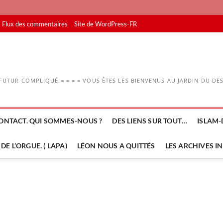
Flux des commentaires
Site de WordPress-FR
UTUR COMPLIQUÉ.= = = = VOUS ÊTES LES BIENVENUS AU JARDIN DU DESS
ONTACT. QUI SOMMES-NOUS ?
DES LIENS SUR TOUT…
ISLAM-
DE L’ORGUE. ( LAPA)
LÉON NOUS A QUITTÉS
LES ARCHIVES I