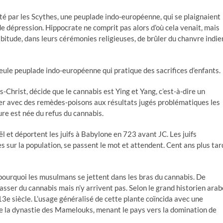
ulté par les Scythes, une peuplade indo-européenne, qui se plaignaient
e dépression. Hippocrate ne comprit pas alors d’où cela venait, mais
abitude, dans leurs cérémonies religieuses, de brûler du chanvre indie
 seule peuplade indo-européenne qui pratique des sacrifices d’enfants.
Christ, décide que le cannabis est Ying et Yang, c’est-à-dire un
er avec des remèdes-poisons aux résultats jugés problématiques les
ure est née du refus du cannabis.
ël et déportent les juifs à Babylone en 723 avant JC. Les juifs
s sur la population, se passent le mot et attendent. Cent ans plus tar
est pourquoi les musulmans se jettent dans les bras du cannabis. De
ser du cannabis mais n’y arrivent pas. Selon le grand historien arab
 13e siècle. L’usage généralisé de cette plante coïncida avec une
e la dynastie des Mamelouks, menant le pays vers la domination de