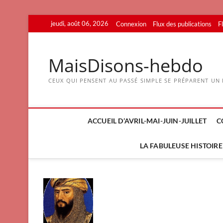
Skip
jeudi, août 06, 2026
Connexion
Flux des publications
F
to
content
MaisDisons-hebdo
CEUX QUI PENSENT AU PASSÉ SIMPLE SE PRÉPARENT UN F
ACCUEIL D’AVRIL-MAI-JUIN-JUILLET
C
LA FABULEUSE HISTOIRE 