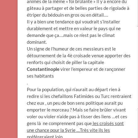
animés de la même « foi brûlante » Il y a encore du
gâteau à partager et de belles parties de rigolade à
étriper du bédouin en gros ou en détail….
Il y a bien une tendance qui voudrait s’installer
durablement et mettre en valeur le pays qui ne
demande que ça….mais ce n’est pas le climat
dominant.
Un signe de l’humeur de ces messieurs est le
détournement de la 4è croisade venue apporter des
renforts qui choisit de piller la capitale
Constantinople
virer l’empereur et de rançonner
ses habitants
.
Pour la population, qui n’aurait au départ rien à
redire si les chefaillons Fatimides ou Turc rentraient
chez eux , un peu de bon sens politique aurait pu
emporter le morceau ? Mais se faire brûler vivant
voler ou violer n’aide pas à tisser des liens …et ces
gens là ne comprennent pas que
les croisés sont
une chance pour la Syrie
…Très vite ils les
préféreraient loin.