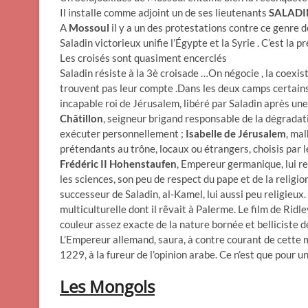
Il installe comme adjoint un de ses lieutenants
SALADI
A
Mossoul
il y a un des protestations contre ce genre d
Saladin victorieux unifie l’Égypte et la Syrie . C’est la 
Les croisés sont quasiment encerclés
Saladin résiste à la 3è croisade …On négocie , la coexist
trouvent pas leur compte .Dans les deux camps certain
incapable roi de Jérusalem, libéré par Saladin après une 
Châtillon
, seigneur brigand responsable de la dégradati
exécuter personnellement ;
Isabelle de Jérusalem
, ma
prétendants au trône, locaux ou étrangers, choisis par l
Frédéric II Hohenstaufen
, Empereur germanique, lui r
les sciences, son peu de respect du pape et de la religio
successeur de Saladin, al-Kamel, lui aussi peu religieux
multiculturelle dont il rêvait à Palerme. Le film de Rid
couleur assez exacte de la nature bornée et belliciste d
L’Empereur allemand, saura, à contre courant de cette 
1229, à la fureur de l’opinion arabe. Ce n’est que pour u
Les Mongols