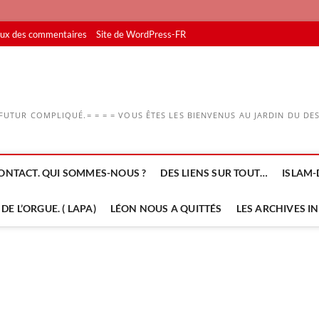
lux des commentaires
Site de WordPress-FR
UTUR COMPLIQUÉ.= = = = VOUS ÊTES LES BIENVENUS AU JARDIN DU DESS
ONTACT. QUI SOMMES-NOUS ?
DES LIENS SUR TOUT…
ISLAM-
DE L’ORGUE. ( LAPA)
LÉON NOUS A QUITTÉS
LES ARCHIVES I