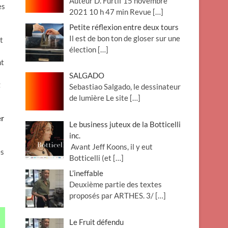
Auteur D. Furtif 15 novembre
es
2021 10 h 47 min Revue
[…]
Petite réflexion entre deux tours
Il est de bon ton de gloser sur une
t
élection
[…]
nt
SALGADO
z
Sebastiao Salgado, le dessinateur
de lumière Le site
[…]
er
Le business juteux de la Botticelli
inc.
Avant Jeff Koons, il y eut
es
Botticelli (et
[…]
L’ineffable
Deuxième partie des textes
proposés par ARTHES. 3/
[…]
Le Fruit défendu