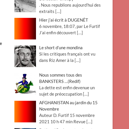
. Nous republions aujourd’hui des
extraits
[…]
Hier j’ai écrit à DUGENÊT
6 novembre, 18:07, par Le Furtif
J’ai enfin découvert
[…]
e
Le short d’une mondina
Si les critiques français ont vu
dans Riz Amer à la
[…]
Nous sommes tous des
BANKSTERS …(Redif)
La dette est enfin devenue un
sujet de préoccupation
[…]
AFGHANISTAN au jardin du 15
Novembre
Auteur D. Furtif 15 novembre
2021 10 h 47 min Revue
[…]