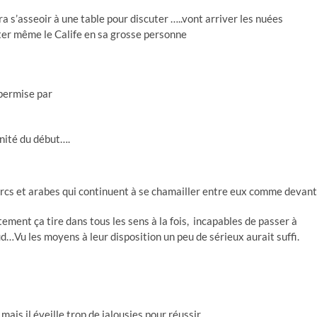
a s’asseoir à une table pour discuter …..vont arriver les nuées
ter même le Calife en sa grosse personne
 permise par
unité du début….
urcs et arabes qui continuent à se chamailler entre eux comme devant
ement ça tire dans tous les sens à la fois, incapables de passer à
ud…Vu les moyens à leur disposition un peu de sérieux aurait suffi.
is il éveille trop de jalousies pour réussir