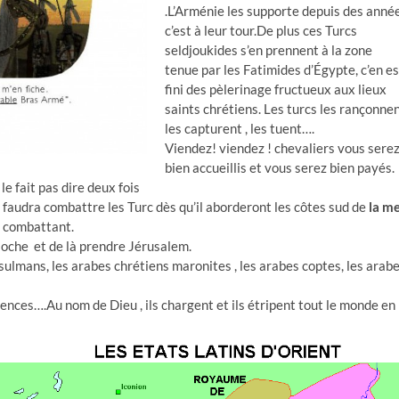
.L’Arménie les supporte depuis des anné
c’est à leur tour.De plus ces Turcs
seldjoukides s’en prennent à la zone
tenue par les Fatimides d’Égypte, c’en es
fini des pèlerinage fructueux aux lieux
saints chrétiens. Les turcs les rançonne
les capturent , les tuent….
Viendez! viendez ! chevaliers vous sere
bien accueillis et vous serez bien payés.
le fait pas dire deux fois
r faudra combattre les Turc dès qu’il aborderont les côtes sud de
la m
 combattant.
tioche et de là prendre Jérusalem.
usulmans, les arabes chrétiens maronites , les arabes coptes, les arab
tences….Au nom de Dieu , ils chargent et ils
étripent tout le monde en