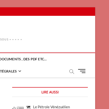
OUS = = = = =
DOCUMENTS , DES PDF ETC…
M
NTÉGRALES
e
n
u
LIRE AUSSI
B
u
t
Le Pétrole Vénézuélien
t