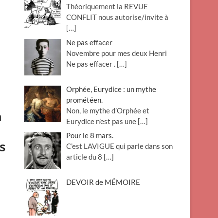
Théoriquement la REVUE
o
CONFLIT nous autorise/invite à
n
[…]
Ne pas effacer
Novembre pour mes deux Henri
Ne pas effacer .
[…]
Orphée, Eurydice : un mythe
prométéen.
Non, le mythe d’Orphée et
n
Eurydice n’est pas une
[…]
Pour le 8 mars.
s
C’est LAVIGUE qui parle dans son
article du 8
[…]
DEVOIR de MÉMOIRE