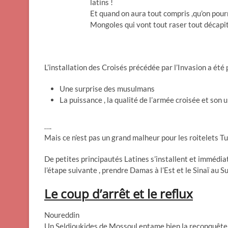
latins !
Et quand on aura tout compris ,qu’on pourr
Mongoles qui vont tout raser tout décapi
L’installation des Croisés précédée par l’Invasion a été
Une surprise des musulmans
La puissance , la qualité de l’armée croisée et son 
….
Mais ce n’est pas un grand malheur pour les roitelets T
De petites principautés Latines s’installent et immédiat
l’étape suivante , prendre Damas à l’Est et le Sinaï au S
Le coup d’arrêt et le reflux
Noureddin
Un Seldjoukides de Mossoul entame bien la reconquête ma