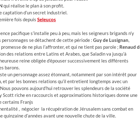
N
qui réalise le plan à son profit.
e captation d’un secret industriel.
première fois depuis
Seleucos
ence pacifique s’installe peu à peu, mais les seigneurs brigands n’y
s personnages se détachent de cette période :
Guy de Lusignan
,
promesse de ne plus l’affronter, et qui ne tient pas parole ;
Renaud d
on des relations entre Latins et Arabes, que Saladin va jusqu’à
lheureuse reine obligée d’épouser successivement les différents
es barons.
este un personnage assez étonnant, notamment par son intérêt pour
n, et par les bonnes relations qu’il entretient longtemps avec un
. Nous pouvons aujourd’hui retrouver les splendeurs de la société
ley Scott riche en raccourcis et approximations historiques donne une
e certains Franjs
mentalité , négocier la récupération de Jérusalem sans combat en
ne quinzaine d’années avant une nouvelle chute de la ville.