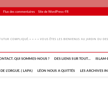
Flux des commentaires
Site de WordPress-FR
UTUR COMPLIQUÉ.= = = = VOUS ÊTES LES BIENVENUS AU JARDIN DU DESS
ONTACT. QUI SOMMES-NOUS ?
DES LIENS SUR TOUT…
ISLAM-
DE L’ORGUE. ( LAPA)
LÉON NOUS A QUITTÉS
LES ARCHIVES I