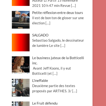
Auteur D. Furtif 15 novembre
2021 10 h 47 min Revue
[…]
Petite réflexion entre deux tours
Il est de bon ton de gloser sur une
élection
[…]
SALGADO
Sebastiao Salgado, le dessinateur
de lumière Le site
[…]
Le business juteux de la Botticelli
inc.
Avant Jeff Koons, il y eut
Botticelli (et
[…]
L’ineffable
Deuxième partie des textes
proposés par ARTHES. 3/
[…]
Le Fruit défendu