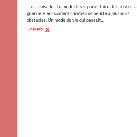
. Les croisades Le mode de vie parasitaire de l’aristocra
guerrière en occident chrétien se heurte à plusieurs
obstacles. Un mode de vie qui passait…
Les
Lire la suite
Croisades
Syrie
N°
2