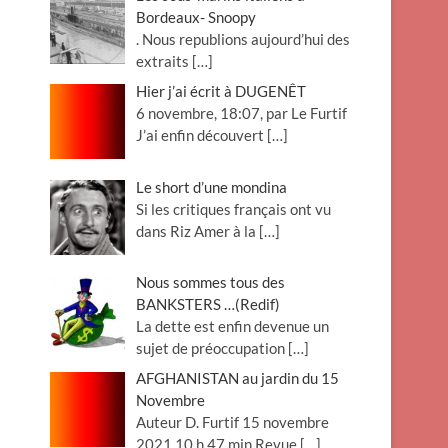
Bordeaux- Snoopy
. Nous republions aujourd’hui des
extraits
[…]
Hier j’ai écrit à DUGENÊT
6 novembre, 18:07, par Le Furtif
J’ai enfin découvert
[…]
Le short d’une mondina
Si les critiques français ont vu
dans Riz Amer à la
[…]
Nous sommes tous des
BANKSTERS …(Redif)
La dette est enfin devenue un
sujet de préoccupation
[…]
AFGHANISTAN au jardin du 15
Novembre
Auteur D. Furtif 15 novembre
2021 10 h 47 min Revue
[…]