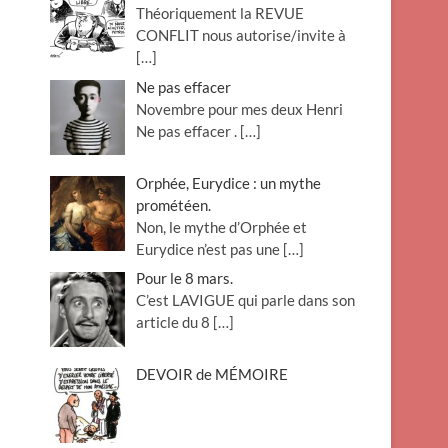
Théoriquement la REVUE
o
CONFLIT nous autorise/invite à
n
[…]
Ne pas effacer
Novembre pour mes deux Henri
Ne pas effacer .
[…]
Orphée, Eurydice : un mythe
prométéen.
Non, le mythe d’Orphée et
Eurydice n’est pas une
[…]
Pour le 8 mars.
C’est LAVIGUE qui parle dans son
article du 8
[…]
DEVOIR de MÉMOIRE