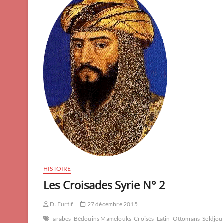
HISTOIRE
Les Croisades Syrie N° 2
D. Furtif
27 décembre 2015
arabes
Bédouins Mamelouks
Croisés
Latin
Ottomans
Seldjou