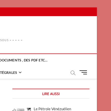
OUS = = = = =
DOCUMENTS , DES PDF ETC…
M
NTÉGRALES
e
n
u
LIRE AUSSI
B
u
t
Le Pétrole Vénézuélien
t