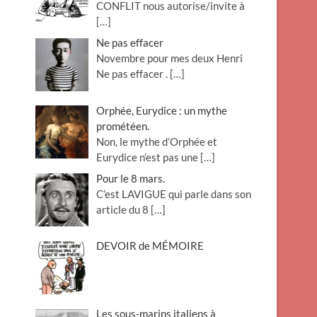
CONFLIT nous autorise/invite à
[…]
Ne pas effacer
Novembre pour mes deux Henri
Ne pas effacer .
[…]
Orphée, Eurydice : un mythe
prométéen.
Non, le mythe d’Orphée et
Eurydice n’est pas une
[…]
Pour le 8 mars.
C’est LAVIGUE qui parle dans son
article du 8
[…]
DEVOIR de MÉMOIRE
Les sous-marins italiens à