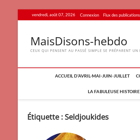
Skip
vendredi, août 07, 2026
Connexion
Flux des publications
to
content
MaisDisons-hebdo
CEUX QUI PENSENT AU PASSÉ SIMPLE SE PRÉPARENT UN F
ACCUEIL D’AVRIL-MAI-JUIN-JUILLET
C
LA FABULEUSE HISTOIRE 
Étiquette :
Seldjoukides