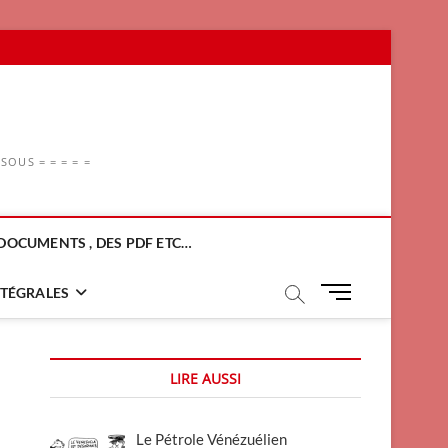
OUS = = = = =
DOCUMENTS , DES PDF ETC…
M
NTÉGRALES
e
n
u
LIRE AUSSI
B
u
t
Le Pétrole Vénézuélien
t