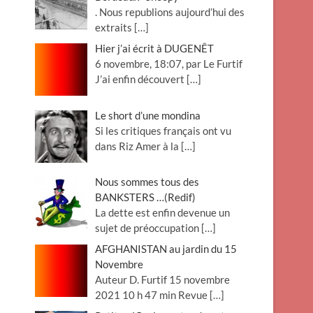
. Nous republions aujourd’hui des
extraits
[…]
Hier j’ai écrit à DUGENÊT
6 novembre, 18:07, par Le Furtif
J’ai enfin découvert
[…]
Le short d’une mondina
Si les critiques français ont vu
dans Riz Amer à la
[…]
Nous sommes tous des
BANKSTERS …(Redif)
La dette est enfin devenue un
sujet de préoccupation
[…]
AFGHANISTAN au jardin du 15
Novembre
Auteur D. Furtif 15 novembre
2021 10 h 47 min Revue
[…]