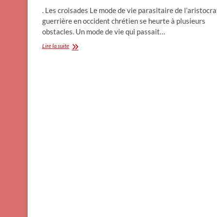
. Les croisades Le mode de vie parasitaire de l’aristocra
guerrière en occident chrétien se heurte à plusieurs
obstacles. Un mode de vie qui passait…
Les
Lire la suite
Croisades
Syrie
N°
2