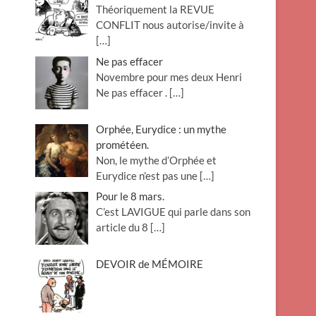
Théoriquement la REVUE
o
CONFLIT nous autorise/invite à
n
[…]
Ne pas effacer
Novembre pour mes deux Henri
Ne pas effacer .
[…]
Orphée, Eurydice : un mythe
prométéen.
Non, le mythe d’Orphée et
Eurydice n’est pas une
[…]
Pour le 8 mars.
C’est LAVIGUE qui parle dans son
article du 8
[…]
DEVOIR de MÉMOIRE