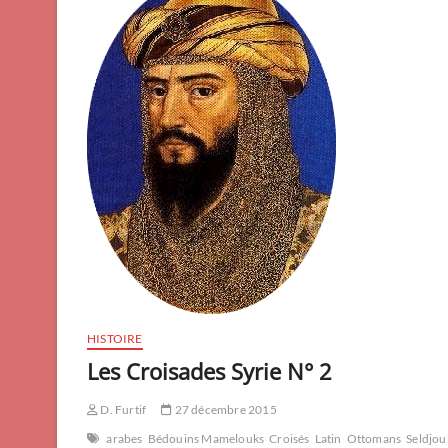
HISTOIRE
Les Croisades Syrie N° 2
D. Furtif
27 décembre 2015
arabes
Bédouins Mamelouks
Croisés
Latin
Ottomans
Seldjou