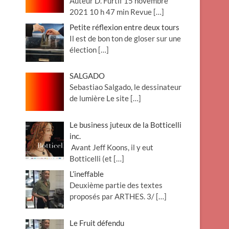
Auteur D. Furtif 15 novembre
2021 10 h 47 min Revue
[…]
Petite réflexion entre deux tours
Il est de bon ton de gloser sur une
élection
[…]
SALGADO
Sebastiao Salgado, le dessinateur
de lumière Le site
[…]
Le business juteux de la Botticelli
inc.
Avant Jeff Koons, il y eut
Botticelli (et
[…]
L’ineffable
Deuxième partie des textes
proposés par ARTHES. 3/
[…]
Le Fruit défendu