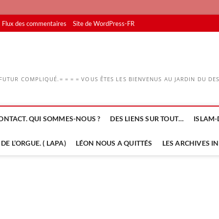
Flux des commentaires
Site de WordPress-FR
UTUR COMPLIQUÉ.= = = = VOUS ÊTES LES BIENVENUS AU JARDIN DU DESS
ONTACT. QUI SOMMES-NOUS ?
DES LIENS SUR TOUT…
ISLAM-
DE L’ORGUE. ( LAPA)
LÉON NOUS A QUITTÉS
LES ARCHIVES I