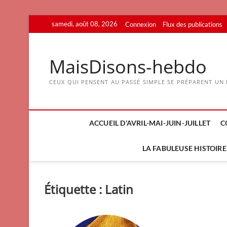
Skip
samedi, août 08, 2026
Connexion
Flux des publications
to
content
MaisDisons-hebdo
CEUX QUI PENSENT AU PASSÉ SIMPLE SE PRÉPARENT UN F
ACCUEIL D’AVRIL-MAI-JUIN-JUILLET
C
LA FABULEUSE HISTOIRE 
Étiquette :
Latin