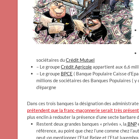
sociétaires du
Crédit Mutuel
– Le groupe
Crédit Agricole
appartient aux 6,6 mill
– Le groupe
BPCE
( Banque Populaire Caisse d’Epar
millions de sociétaires des Banques Populaires ( y
d’épargne
Dans ces trois banques la désignation des administrat
prétendent que la franc-maçonnerie serait très présen
plus enclin à redouter la présence d’une secte barbare
Restent deux grandes banques « privées », la
BNP
e
référence, au point que chez l’une comme chez l’aut
peut-on mentionner l’Etat Belge et l’Etat luxembou