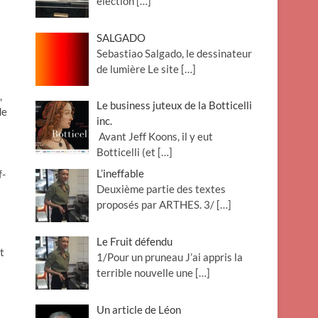
élection
[…]
SALGADO
Sebastiao Salgado, le dessinateur
de lumière Le site
[…]
,
Le business juteux de la Botticelli
de
inc.
Avant Jeff Koons, il y eut
Botticelli (et
[…]
L’ineffable
f-
Deuxième partie des textes
proposés par ARTHES. 3/
[…]
s
Le Fruit défendu
t
1/Pour un pruneau J’ai appris la
terrible nouvelle une
[…]
Un article de Léon