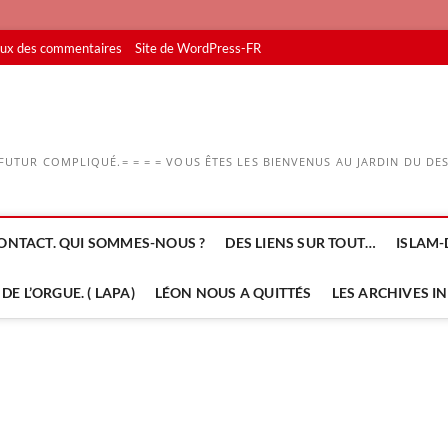
lux des commentaires
Site de WordPress-FR
UTUR COMPLIQUÉ.= = = = VOUS ÊTES LES BIENVENUS AU JARDIN DU DESS
ONTACT. QUI SOMMES-NOUS ?
DES LIENS SUR TOUT…
ISLAM-
DE L’ORGUE. ( LAPA)
LÉON NOUS A QUITTÉS
LES ARCHIVES I