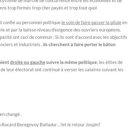
le système de marché de concurrence entre les économies et de
ns trop formés trop cher payés et trop tout quoi
 confié au personnel politique
le soin de faire passer la pilule
en
e et par la baisse niveau d’exigence des ouvriers européens.
parité ont ceci de commun : Si ils sont d’accord avec les objectifs
nciers et industriels ,
ils cherchent à faire porter le bâton
aient
droite ou gauche
suivre la même politique
, les élites de
e leur électorat ont continué à verser les salaires suivant les
ien changé .
n Rocard Beregovoy Balladur…?et le retour Jospin?