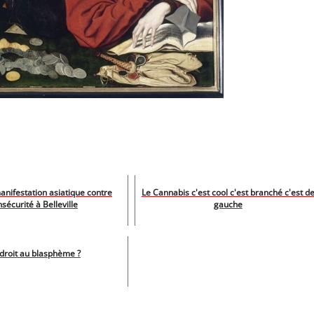
anifestation asiatique contre
Le Cannabis c'est cool c'est branché c'est d
insécurité à Belleville
gauche
 droit au blasphème ?