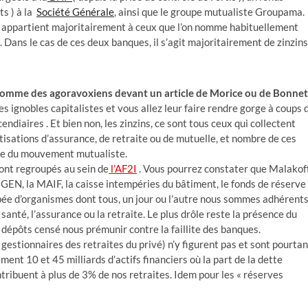
ts ) à la
Société Générale
, ainsi que le groupe mutualiste Groupama.
et appartient majoritairement à ceux que l’on nomme habituellement
». Dans le cas de ces deux banques, il s’agit majoritairement de zinzins
 comme des agoravoxiens devant un article de Morice ou de Bonnet
es ignobles capitalistes et vous allez leur faire rendre gorge à coups 
cendiaires . Et bien non, les zinzins, ce sont tous ceux qui collectent
tisations d’assurance, de retraite ou de mutuelle, et nombre de ces
ie du mouvement mutualiste.
ont regroupés au sein de
l’AF2I
. Vous pourrez constater que Malakof
GEN, la MAIF, la caisse intempéries du bâtiment, le fonds de réserve
opée d’organismes dont tous, un jour ou l’autre nous sommes adhérent
 santé, l’assurance ou la retraite. Le plus drôle reste la présence du
 dépôts censé nous prémunir contre la faillite des banques.
gestionnaires des retraites du privé) n’y figurent pas et sont pourtan
ent 10 et 45 milliards d’actifs financiers où la part de la dette
contribuent à plus de 3% de nos retraites. Idem pour les « réserves