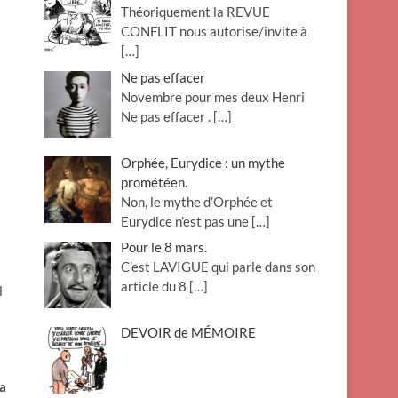
Théoriquement la REVUE
o
CONFLIT nous autorise/invite à
n
[…]
Ne pas effacer
Novembre pour mes deux Henri
Ne pas effacer .
[…]
Orphée, Eurydice : un mythe
prométéen.
Non, le mythe d’Orphée et
Eurydice n’est pas une
[…]
Pour le 8 mars.
C’est LAVIGUE qui parle dans son
article du 8
[…]
l
DEVOIR de MÉMOIRE
la