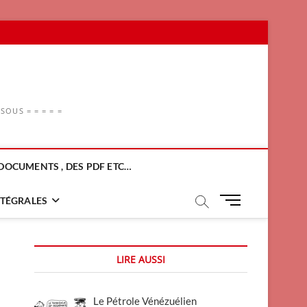
OUS = = = = =
DOCUMENTS , DES PDF ETC…
M
NTÉGRALES
e
n
u
LIRE AUSSI
B
u
t
Le Pétrole Vénézuélien
t