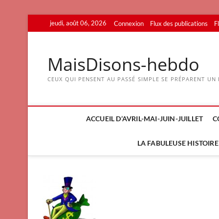
Skip
jeudi, août 06, 2026
Connexion
Flux des publications
F
to
content
MaisDisons-hebdo
CEUX QUI PENSENT AU PASSÉ SIMPLE SE PRÉPARENT UN F
ACCUEIL D’AVRIL-MAI-JUIN-JUILLET
C
LA FABULEUSE HISTOIRE 