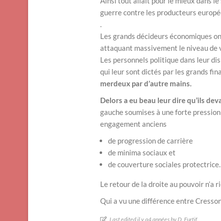
Ainsi tout allait pour le mieux dans 
guerre contre les producteurs europée
.
Les grands décideurs économiques ont
attaquant massivement le niveau de vi
Les personnels politique dans leur dis
qui leur sont dictés par les grands fina
merdeux par d’autre mains.
Delors a eu beau leur dire qu’ils dev
gauche soumises à une forte pression d
engagement anciens
de progression de carrière
de minima sociaux et
de couverture sociales protectrice.
Le retour de la droite au pouvoir n’a r
Qui a vu une différence entre Cresso
Last edited il y a4 années by D. Furtif