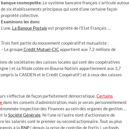
banque cosmopolite.
Le système bancaire français s’articule autou
de six établissements principaux qui sont d’une certaine façon
propriété collective.
Examinons les donc
L’une,
La Banque Postale
est propriété de l’Etat Français …
Trois font partie du mouvement coopératif et mutualiste :
– Le groupe
Crédit Mutuel-CIC
appartient aux 7,2 millions de
ions de sociétaires des caisses locales qui sont des coopératives
gne ) et sa filiale cotée en Bourse Natixis appartiennent aux 3,7
 compris la CASDEN et le Crédit Coopératif ) et à ceux des caisses
eurs s’effectue de façon parfaitement démocratique.
Certains
te
dans les conseils d’administration, mais je serais personnellement
 dénommée Inspection des Finances au sein des organes de gestion …
t la
Société Générale
. Ni l’une ni l’autre n’ont d’actionnaire de
re les salariés sont le premier ou second actionnaire. Tout au plus
rgeois à la
BNP
( depuis la prise de contrôle de Fortis ), un fonds