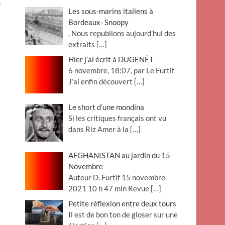
r
Les sous-marins italiens à
Bordeaux- Snoopy
. Nous republions aujourd’hui des
extraits
[…]
Hier j’ai écrit à DUGENÊT
6 novembre, 18:07, par Le Furtif
J’ai enfin découvert
[…]
Le short d’une mondina
Si les critiques français ont vu
dans Riz Amer à la
[…]
AFGHANISTAN au jardin du 15
Novembre
Auteur D. Furtif 15 novembre
2021 10 h 47 min Revue
[…]
Petite réflexion entre deux tours
Il est de bon ton de gloser sur une