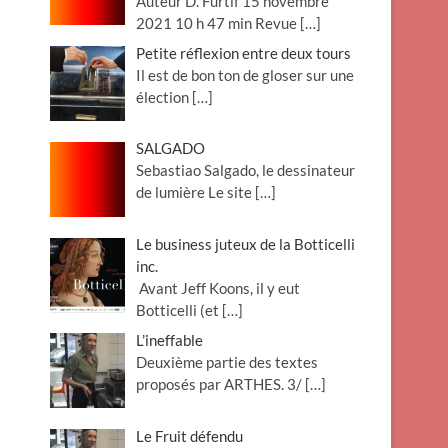
Auteur D. Furtif 15 novembre
2021 10 h 47 min Revue
[…]
Petite réflexion entre deux tours
Il est de bon ton de gloser sur une
élection
[…]
SALGADO
Sebastiao Salgado, le dessinateur
de lumière Le site
[…]
Le business juteux de la Botticelli
inc.
Avant Jeff Koons, il y eut
Botticelli (et
[…]
L’ineffable
Deuxième partie des textes
proposés par ARTHES. 3/
[…]
Le Fruit défendu