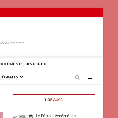
OUS = = = = =
DOCUMENTS , DES PDF ETC…
M
NTÉGRALES
e
n
u
LIRE AUSSI
B
u
t
Le Pétrole Vénézuélien
t