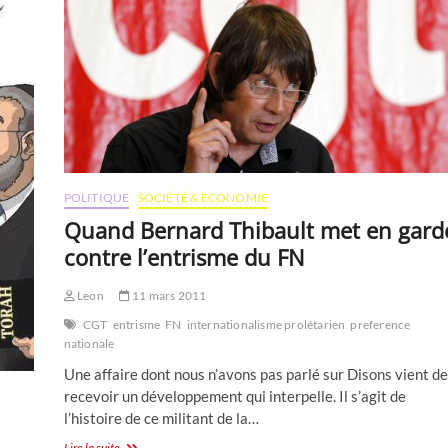
POLITIQUE
SOCIÉTÉ & ECONOMIE
Quand Bernard Thibault met en gard
contre l’entrisme du FN
Leon
11 mars 2011
CGT
entrisme
FN
internationalisme prolétarien
preference
nationale
Une affaire dont nous n’avons pas parlé sur Disons vient de
recevoir un développement qui interpelle. Il s’agit de
l’histoire de ce militant de la…
Quand
Lire la suite