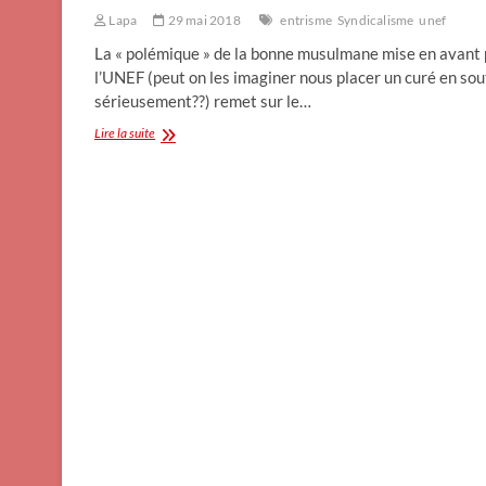
Lapa
29 mai 2018
entrisme
Syndicalisme
unef
La « polémique » de la bonne musulmane mise en avant 
l’UNEF (peut on les imaginer nous placer un curé en so
sérieusement??) remet sur le…
Entrisme
Lire la suite
associatif
et
syndical