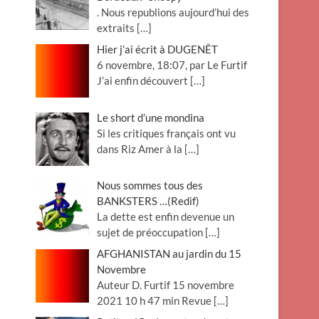
. Nous republions aujourd’hui des
extraits
[…]
Hier j’ai écrit à DUGENÊT
6 novembre, 18:07, par Le Furtif
J’ai enfin découvert
[…]
Le short d’une mondina
Si les critiques français ont vu
dans Riz Amer à la
[…]
Nous sommes tous des
BANKSTERS …(Redif)
La dette est enfin devenue un
sujet de préoccupation
[…]
AFGHANISTAN au jardin du 15
Novembre
Auteur D. Furtif 15 novembre
2021 10 h 47 min Revue
[…]