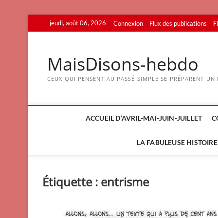
Skip
jeudi, août 06, 2026
Connexion
Flux des publications
F
to
content
MaisDisons-hebdo
CEUX QUI PENSENT AU PASSÉ SIMPLE SE PRÉPARENT UN F
ACCUEIL D’AVRIL-MAI-JUIN-JUILLET
C
LA FABULEUSE HISTOIRE 
Étiquette :
entrisme