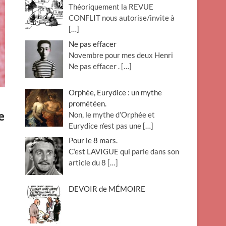
Théoriquement la REVUE
o
CONFLIT nous autorise/invite à
n
[…]
Ne pas effacer
Novembre pour mes deux Henri
Ne pas effacer .
[…]
Orphée, Eurydice : un mythe
prométéen.
e
Non, le mythe d’Orphée et
Eurydice n’est pas une
[…]
Pour le 8 mars.
C’est LAVIGUE qui parle dans son
article du 8
[…]
DEVOIR de MÉMOIRE