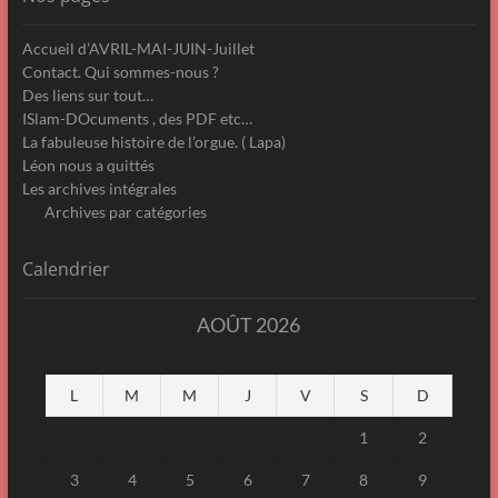
Accueil d’AVRIL-MAI-JUIN-Juillet
Contact. Qui sommes-nous ?
Des liens sur tout…
ISlam-DOcuments , des PDF etc…
La fabuleuse histoire de l’orgue. ( Lapa)
Léon nous a quittés
Les archives intégrales
Archives par catégories
Calendrier
AOÛT 2026
L
M
M
J
V
S
D
1
2
3
4
5
6
7
8
9