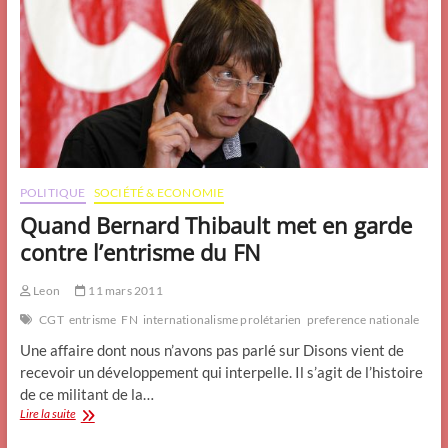
POLITIQUE
SOCIÉTÉ & ECONOMIE
Quand Bernard Thibault met en garde
contre l’entrisme du FN
Leon
11 mars 2011
CGT
entrisme
FN
internationalisme prolétarien
preference nationale
Une affaire dont nous n’avons pas parlé sur Disons vient de
recevoir un développement qui interpelle. Il s’agit de l’histoire
de ce militant de la…
Quand
Lire la suite
Bernard