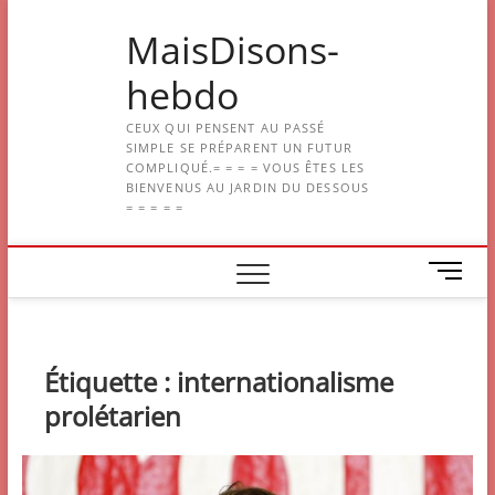
Skip
MaisDisons-
to
content
hebdo
CEUX QUI PENSENT AU PASSÉ
SIMPLE SE PRÉPARENT UN FUTUR
COMPLIQUÉ.= = = = VOUS ÊTES LES
BIENVENUS AU JARDIN DU DESSOUS
= = = = =
M
e
n
u
B
Étiquette :
internationalisme
u
prolétarien
t
t
o
n