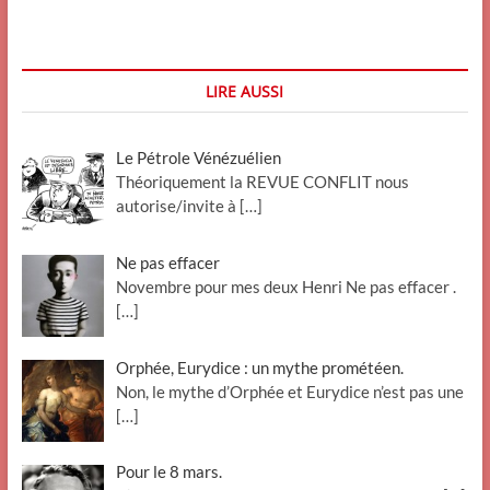
Thibault
met
en
garde
contre
LIRE AUSSI
l’entrisme
du
FN
Le Pétrole Vénézuélien
Théoriquement la REVUE CONFLIT nous
autorise/invite à
[…]
Ne pas effacer
Novembre pour mes deux Henri Ne pas effacer .
[…]
Orphée, Eurydice : un mythe prométéen.
Non, le mythe d’Orphée et Eurydice n’est pas une
[…]
Pour le 8 mars.