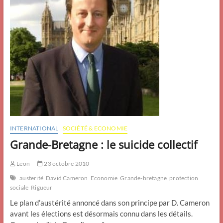
INTERNATIONAL
SOCIÉTÉ & ECONOMIE
Grande-Bretagne : le suicide collectif
Leon
23 octobre 2010
austerité
David Cameron
Economie
Grande-bretagne
protection
sociale
Rigueur
Le plan d’austérité annoncé dans son principe par D. Cameron
avant les élections est désormais connu dans les détails.