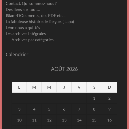
Contact. Qui sommes-nous ?
Des liens sur tout…
ISlam-DOcuments , des PDF etc…
La fabuleuse histoire de l’orgue. ( Lapa)
Léon nous a quittés
Les archives intégrales
Archives par catégories
Calendrier
AOÛT 2026
L
M
M
J
V
S
D
1
2
3
4
5
6
7
8
9
10
11
12
13
14
15
16