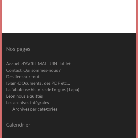
Nos pages
Accueil d’AVRIL-MAI-JUIN-Juillet
Contact. Qui sommes-nous ?
Des liens sur tout…
ISlam-DOcuments , des PDF etc…
La fabuleuse histoire de l’orgue. ( Lapa)
Léon nous a quittés
Les archives intégrales
Archives par catégories
Calendrier