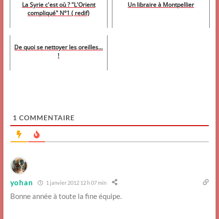
La Syrie c'est où ? "L'Orient
Un libraire à Montpellier
compliqué" N°1 ( redif)
De quoi se nettoyer les oreilles...
!
1
COMMENTAIRE
yohan
1 janvier 2012 12 h 07 min
Bonne année à toute la fine équipe.