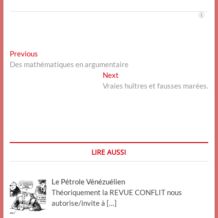
Navigation
Previous
Previous
post:
Des mathématiques en argumentaire
de
Next
Next
l’article
post:
Vraies huîtres et fausses marées.
LIRE AUSSI
Le Pétrole Vénézuélien
Théoriquement la REVUE CONFLIT nous
autorise/invite à
[…]