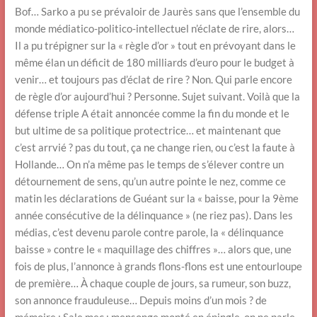
Bof… Sarko a pu se prévaloir de Jaurès sans que l’ensemble du
monde médiatico-politico-intellectuel n’éclate de rire, alors…
Il a pu trépigner sur la « règle d’or » tout en prévoyant dans le
même élan un déficit de 180 milliards d’euro pour le budget à
venir… et toujours pas d’éclat de rire ? Non. Qui parle encore
de règle d’or aujourd’hui ? Personne. Sujet suivant. Voilà que la
défense triple A était annoncée comme la fin du monde et le
but ultime de sa politique protectrice… et maintenant que
c’est arrvié ? pas du tout, ça ne change rien, ou c’est la faute à
Hollande… On n’a même pas le temps de s’élever contre un
détournement de sens, qu’un autre pointe le nez, comme ce
matin les déclarations de Guéant sur la « baisse, pour la 9ème
année consécutive de la délinquance » (ne riez pas). Dans les
médias, c’est devenu parole contre parole, la « délinquance
baisse » contre le « maquillage des chiffres »… alors que, une
fois de plus, l’annonce à grands flons-flons est une entourloupe
de première… À chaque couple de jours, sa rumeur, son buzz,
son annonce frauduleuse… Depuis moins d’un mois ? de
mémoire : Sale mec : mensonge monté en épingle, on ne parle