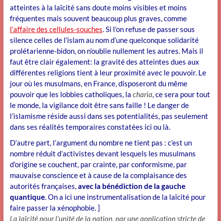
atteintes à la laïcité sans doute moins visibles et moins
fréquentes mais souvent beaucoup plus graves, comme
l’affaire des cellules-souches
. Si l’on refuse de passer sous
silence celles de l’islam au nom d’une quelconque solidarité
prolétarienne-bidon, on n’oublie nullement les autres. Mais il
faut être clair également: la gravité des atteintes dues aux
différentes religions tient à leur proximité avec le pouvoir. Le
jour où les musulmans, en France, disposeront du même
pouvoir que les lobbies catholiques, la
charia
, ce sera pour tout
le monde, la vigilance doit être sans faille ! Le danger de
l’islamisme réside aussi dans ses potentialités, pas seulement
dans ses réalités temporaires constatées ici ou là.
D’autre part, l’argument du nombre ne tient pas : c’est un
nombre réduit d’activistes devant lesquels les musulmans
d’origine se couchent, par crainte, par conformisme, par
mauvaise conscience et à cause de la complaisance des
autorités françaises,
avec la bénédiction de la gauche
quantique
. On a ici une instrumentalisation de la laïcité pour
faire passer la xénophobie. ]
La laïcité pour l’unité de la nation, par une application stricte de