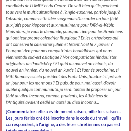
candidats de l’UMPS et du Centre. On voit bien qu’ils penchent
tous vers le multiculturalisme à l’anglo-saxonne, parfois jusqu’à
l’absurde, comme cette idée saugrenue d’accorder un jour férié
aux juifs pour kippour et aux musulmans pour l’Aïd-el-Kébir.
Mais alors, je vous le demande, pourquoi rien pour les Arméniens
qui ont leur propre calendrier liturgique ? Et les orthodoxes qui
ont conservé le calendrier julien et fêtent Noël le 7 janvier ?
Pourquoi rien pour nos compatriotes bouddhistes qui nous
viennent du sud-est asiatique ? Nos compatriotes hindouistes
originaires de Pondichéry ? Et quid du nouvel an chinois, du
nouvel an iranien, du nouvel an kurde ? Et l’année prochaine, si
Mitt Romney est élu président des Etats-Unis, faudra-t-il prévoir
un jour pour les mormons ? Et puis, de peur, moi aussi, d’avoir
oublié quelque communauté, je serai tentée de proposer un jour
férié au dieu inconnu, comme, prudents, les Athéniens de
l’Antiquité avaient dédié un autel au dieu inconnu…
[
Commentaire
: elle a évidemment raison, mille fois raison…
Les jours fériés ont été inscrits dans le code du travail : qu’ils
correspondent, à l’origine, à des fêtes chrétiennes ou pas est
totalement secondaire.]