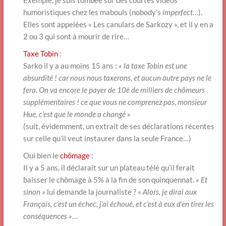
humoristiques chez les mabouls (nobody’s
imperfect
…).
Elles sont appelées « Les canulars de Sarkozy », et il y en a
2 ou 3 qui sont à mourir de rire…
Taxe Tobin
:
Sarko il y a au moins 15 ans :
« la taxe Tobin est une
absurdité ! car nous nous taxerons, et aucun autre pays ne le
fera. On va encore le payer de 10è de milliers de chômeurs
supplémentaires ! ce que vous ne comprenez pas, monsieur
Hue, c’est que le monde a changé »
(suit, évidemment, un extrait de ses déclarations récentes
sur celle qu’il veut instaurer dans la seule France…)
Oui bien le
chômage
:
Il y a 5 ans, il déclarait sur un plateau télé qu’il ferait
baisser le chômage à 5% à la fin de son quinquennat.
« Et
sinon »
lui demande la journaliste ?
« Alors, je dirai aux
Français, c’est un échec, j’ai échoué, et c’est à eux d’en tirer les
conséquences »
…