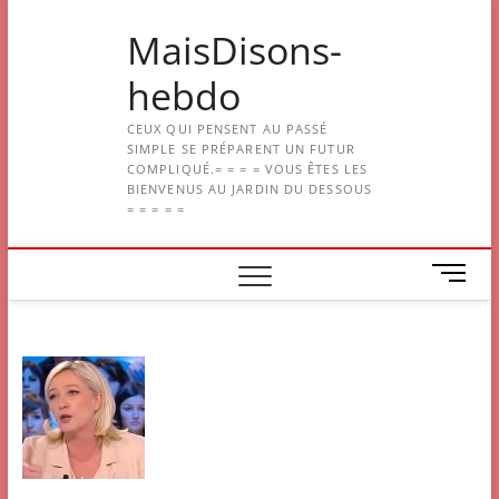
Skip
MaisDisons-
to
content
hebdo
CEUX QUI PENSENT AU PASSÉ
SIMPLE SE PRÉPARENT UN FUTUR
COMPLIQUÉ.= = = = VOUS ÊTES LES
BIENVENUS AU JARDIN DU DESSOUS
= = = = =
M
e
n
u
B
u
t
t
o
n