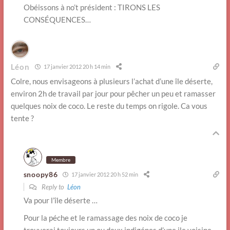
Obéissons à no’t président : TIRONS LES
CONSÉQUENCES…
Léon
17 janvier 2012 20 h 14 min
Colre, nous envisageons à plusieurs l’achat d’une île déserte,
environ 2h de travail par jour pour pêcher un peu et ramasser
quelques noix de coco. Le reste du temps on rigole. Ca vous
tente ?
Membre
snoopy86
17 janvier 2012 20 h 52 min
Reply to
Léon
Va pour l’île déserte …
Pour la péche et le ramassage des noix de coco je
trouverai toujours un ou deux indigénes d’une ile voisine