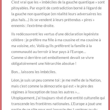
C’est vrai que les « imbéciles de la gauche quantique » sont
pitoyables. Par esprit de contradiction borné à l’égard de
la gauche non quantique (en réalité leurs adversaires les
plus haïs…) ils se vendent à leurs prétendus « pires »
ennemis : l’extrême-droite.
Ils redécouvrent les vertus d’une déclaration lepéniste
célèbre : je préfère ma fille à ma cousine et ma cousine à
ma voisine, etc. Voilà qu’ils préfèrent la famille à la
communauté au terroir à leur pays à l’Europe…
Comme si derrière cet emboîtement devait se vivre
obligatoirement une hiérarchie absolue !
Bon… laissons les imbéciles.
Léon, je suis un peu comme toi : je me méfie de la Nation,
mais c’est comme la démocratie qui est « le pire des
régimes à l’exception de tous les autres »…
Utopiquement, j’ai toujours rêvé d’une entité culturelle qui
transcende les frontières nationales. L’Europe a joué une
partie de ce rôle pour moi (nourrie des Lumières ou du