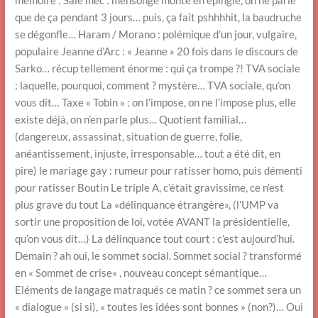
que de ça pendant 3 jours… puis, ça fait pshhhhit, la baudruche
se dégonfle… Haram / Morano : polémique d’un jour, vulgaire,
populaire Jeanne d’Arc : « Jeanne » 20 fois dans le discours de
Sarko… récup tellement énorme : qui ça trompe ?! TVA sociale
: laquelle, pourquoi, comment ? mystère… TVA sociale, qu’on
vous dit… Taxe « Tobin » : on l’impose, on ne l’impose plus, elle
existe déjà, on n’en parle plus… Quotient familial…
(dangereux, assassinat, situation de guerre, folie,
anéantissement, injuste, irresponsable… tout a été dit, en
pire) le mariage gay : rumeur pour ratisser homo, puis démenti
pour ratisser Boutin Le triple A, c’était gravissime, ce n’est
plus grave du tout La «délinquance étrangère», (l’UMP va
sortir une proposition de loi, votée AVANT la présidentielle,
qu’on vous dit…) La délinquance tout court : c’est aujourd’hui.
Demain ? ah oui, le sommet social. Sommet social ? transformé
en « Sommet de crise« , nouveau concept sémantique…
Eléments de langage matraqués ce matin ? ce sommet sera un
« dialogue » (si si), « toutes les idées sont bonnes » (non?)… Oui