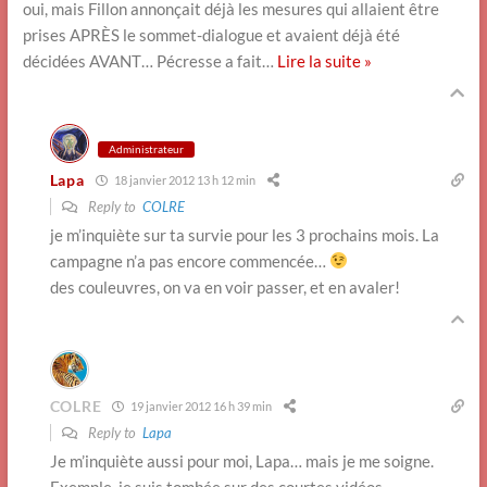
oui, mais Fillon annonçait déjà les mesures qui allaient être
prises APRÈS le sommet-dialogue et avaient déjà été
décidées AVANT… Pécresse a fait
…
Lire la suite »
Administrateur
Lapa
18 janvier 2012 13 h 12 min
Reply to
COLRE
je m’inquiète sur ta survie pour les 3 prochains mois. La
campagne n’a pas encore commencée…
des couleuvres, on va en voir passer, et en avaler!
COLRE
19 janvier 2012 16 h 39 min
Reply to
Lapa
Je m’inquiète aussi pour moi, Lapa… mais je me soigne.
Exemple, je suis tombée sur des courtes vidéos