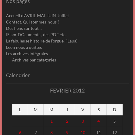
Nos pages
Accueil d’AVRIL-MAI-JUIN-Juillet
Contact. Qui sommes-nous ?
Des liens sur tout…
ISlam-DOcuments , des PDF etc…
La fabuleuse histoire de l’orgue. ( Lapa)
Léon nous a quittés
Les archives intégrales
Archives par catégories
Calendrier
FÉVRIER 2012
L
M
M
J
V
S
D
1
2
3
4
5
6
7
8
9
10
11
12