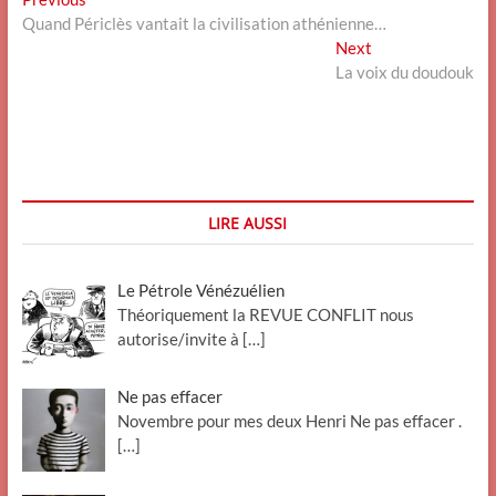
Navigation
post:
Quand Périclès vantait la civilisation athénienne…
de
Next
Next
l’article
post:
La voix du doudouk
LIRE AUSSI
Le Pétrole Vénézuélien
Théoriquement la REVUE CONFLIT nous
autorise/invite à
[…]
Ne pas effacer
Novembre pour mes deux Henri Ne pas effacer .
[…]