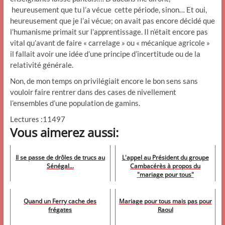
heureusement que tu l’a vécue cette période, sinon… Et oui,
heureusement que je l’ai vécue; on avait pas encore décidé que
l’humanisme primait sur l’apprentissage. Il n’était encore pas
vital qu’avant de faire « carrelage » ou « mécanique agricole »
il fallait avoir une idée d’une principe d’incertitude ou de la
relativité générale.
Non, de mon temps on privilégiait encore le bon sens sans
vouloir faire rentrer dans des cases de nivellement
l’ensembles d’une population de gamins.
Lectures :11497
Vous aimerez aussi:
Il se passe de drôles de trucs au
L'appel au Président du groupe
Sénégal...
Cambacérès à propos du
"mariage pour tous"
Quand un Ferry cache des
Mariage pour tous mais pas pour
frégates
Raoul