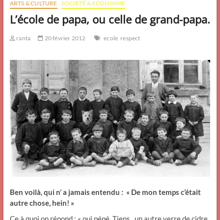
ARTS & CULTURE
SOCIÉTÉ & ECONOMIE
L’école de papa, ou celle de grand-papa.
ranta
20 février 2012
ecole
respect
Ben voilà, qui n’ a jamais entendu : « De mon temps c’était
autre chose, hein! »
Ce à quoi on répond : « oui pépé. Tiens, un autre verre de cidre