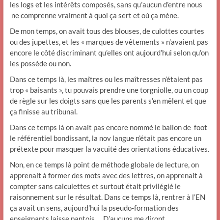
les logs et les intérêts composés, sans qu’aucun d’entre nous
ne comprenne vraiment à quoi ça sert et où ça mène.
De mon temps, on avait tous des blouses, de culottes courtes
ou des jupettes, et les « marques de vêtements » n’avaient pas
encore le côté discriminant qu’elles ont aujourd’hui selon qu’on
les possède ou non.
Dans ce temps là, les maîtres ou les maîtresses n’étaient pas
trop « baisants », tu pouvais prendre une torgniolle, ou un coup
de règle sur les doigts sans que les parents s’en mêlent et que
ça finisse au tribunal.
Dans ce temps là on avait pas encore nommé le ballon de foot
le référentiel bondissant, la nov langue n’était pas encore un
prétexte pour masquer la vacuité des orientations éducatives.
Non, en ce temps là point de méthode globale de lecture, on
apprenait à former des mots avec des lettres, on apprenait à
compter sans calculettes et surtout était privilégié le
raisonnement sur le résultat. Dans ce temps là, rentrer à l’EN
ça avait un sens, aujourd’hui la pseudo-formation des
enseignants laisse pantois…. D’aucuns me diront,