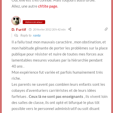
Oui, elle est très connue. Mais toujours aussi drôle.
Allez, une autre
ch’tite page.
Administrateur
D. Furtif
20 février 2012 20 h 42 min
Reply to
ranta
Il a fallu tout mon mauvais caractère , mon obstination, et
mon habitude gênante de porter les problèmes sur la place
publique pour résister et nuire de toutes mes forces aux
lamentables mesures voulues par la hiérarchie pendant
40 ans .
Mon expérience fut variée et parfois humainement très
riche.
Les parents ne savent pas combien leurs enfants sont les
cobayes d’aventuriers carriéristes et de leurs idées
farfelues .
Ceux là ne sont pas enseignants
, ils vivent loin
des salles de classe, ils ont opté et bifurqué le plus tôt
possible vers le personnel administratif ou soit disant