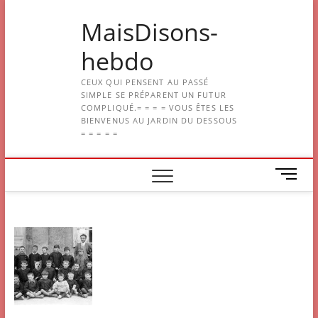
Skip
MaisDisons-
to
content
hebdo
CEUX QUI PENSENT AU PASSÉ
SIMPLE SE PRÉPARENT UN FUTUR
COMPLIQUÉ.= = = = VOUS ÊTES LES
BIENVENUS AU JARDIN DU DESSOUS
= = = = =
M
e
n
u
B
u
t
t
o
n