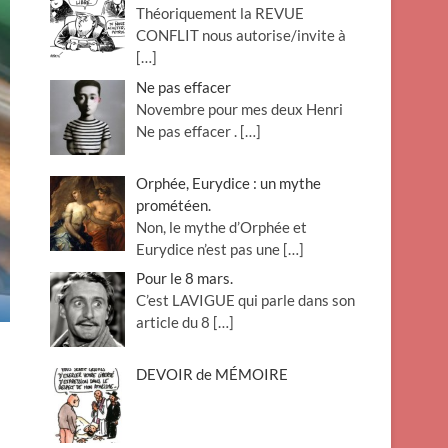
Théoriquement la REVUE
o
CONFLIT nous autorise/invite à
n
[…]
Ne pas effacer
Novembre pour mes deux Henri
Ne pas effacer .
[…]
Orphée, Eurydice : un mythe
prométéen.
Non, le mythe d’Orphée et
Eurydice n’est pas une
[…]
Pour le 8 mars.
C’est LAVIGUE qui parle dans son
article du 8
[…]
DEVOIR de MÉMOIRE