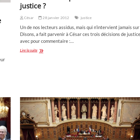
justice ?
César
28 janvier 2012
justice
e
Un de nos lecteurs assidus, mais qui n’intervient jamais sur
Disons, a fait parvenir à César ces trois décisions de justic
avec pour commentaire :…
Comment
Lire la suite
interpréter
œur
ces
décisions
de
justice
?