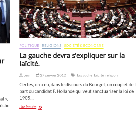
POLITIQUE
RELIGIONS
SOCIÉTÉ & ECONOMIE
La gauche devra s’expliquer sur la
ur
laïcité.
Leon
27 janvier 2012
la gauche
laïcité
religion
Certes, on a eu, dans le discours du Bourget, un couplet de 
part du candidat F. Hollande qui veut sanctuariser la loi de
1905…
al »,
pêche
La
Lire la suite
gauche
devra
s’expliquer
sur
la