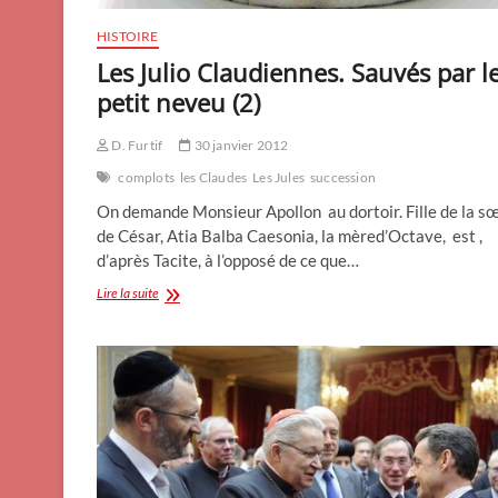
HISTOIRE
Les Julio Claudiennes. Sauvés par l
petit neveu (2)
D. Furtif
30 janvier 2012
complots
les Claudes
Les Jules
succession
On demande Monsieur Apollon au dortoir. Fille de la s
de César, Atia Balba Caesonia, la mèred’Octave, est ,
d’après Tacite, à l’opposé de ce que…
Les
Lire la suite
Julio
Claudiennes.
Sauvés
par
le
petit
neveu
(2)