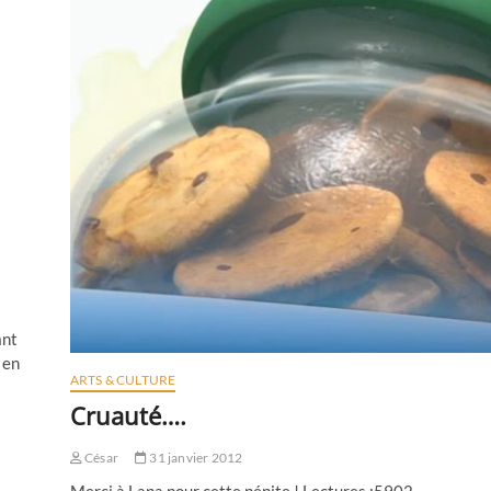
ant
 en
ARTS & CULTURE
Cruauté….
César
31 janvier 2012
Merci à Lapa pour cette pépite ! Lectures :5902