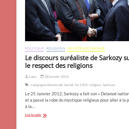
POLITIQUE
RELIGIONS
SOCIÉTÉ & ECONOMIE
Le discours suréaliste de Sarkozy s
le respect des religions
Lapa
28 janvier 2012
campagne électorale
laïcité
loi 1905
religion
Sarkozy
Le 25 Janvier 2012, Sarkozy a fait son « Delanoé nation
et a passé la robe du mystique religieux pour aller à la 
à la…
Le
Lire la suite
discours
suréaliste