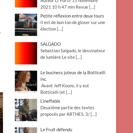
Auteur D. Furtif 15 novembre
2021 10 h 47 min Revue
[…]
Petite réflexion entre deux tours
Il est de bon ton de gloser sur une
élection
[…]
e
SALGADO
Sebastiao Salgado, le dessinateur
de lumière Le site
[…]
Le business juteux de la Botticelli
inc.
Avant Jeff Koons, il y eut
Botticelli (et
[…]
L’ineffable
Deuxième partie des textes
proposés par ARTHES. 3/
[…]
Le Fruit défendu