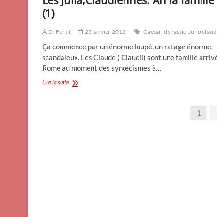
(1)
D. Furtif
25 janvier 2012
Caesar
dynastie
Julio claud
Ça commence par un énorme loupé, un ratage énorme,
scandaleux. Les Claude ( Claudii) sont une famille arriv
Rome au moment des synœcismes à…
Les
Lire la suite
Julia,Claudiennes.
Ah
Pagination
la
Page
1
famille
des
!
(1)
publications