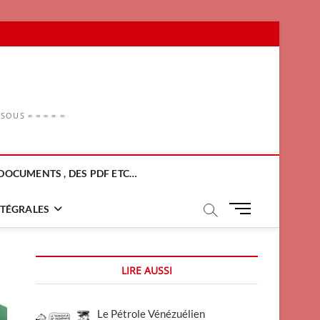
OUS = = = = =
DOCUMENTS , DES PDF ETC…
M
NTÉGRALES
e
n
u
LIRE AUSSI
B
u
t
Le Pétrole Vénézuélien
t