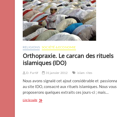
RELIGIONS
SOCIÉTÉ & ECONOMIE
Orthopraxie. Le carcan des rituels
islamiques (IDO)
D. Furtif
31 janvier 2012
islam
rites
Nous avons signalé cet ajout considérable et passionn
au site IDO, consacré aux rituels islamiques. Nous vous
proposerons quelques extraits ces jours-ci ; mais…
Orthopraxie.
Lire la suite
Le
carcan
des