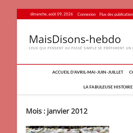
Skip
dimanche, août 09, 2026
Connexion
Flux des publication
to
content
MaisDisons-hebdo
CEUX QUI PENSENT AU PASSÉ SIMPLE SE PRÉPARENT UN F
ACCUEIL D’AVRIL-MAI-JUIN-JUILLET
C
LA FABULEUSE HISTOIRE 
Mois :
janvier 2012