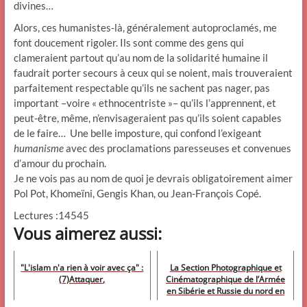
divines…
Alors, ces humanistes-là, généralement autoproclamés, me
font doucement rigoler. Ils sont comme des gens qui
clameraient partout qu’au nom de la solidarité humaine il
faudrait porter secours à ceux qui se noient, mais trouveraient
parfaitement respectable qu’ils ne sachent pas nager, pas
important –voire « ethnocentriste »– qu’ils l’apprennent, et
peut-être, même, n’envisageraient pas qu’ils soient capables
de le faire… Une belle imposture, qui confond l’exigeant
humanisme
avec des proclamations paresseuses et convenues
d’amour du prochain.
Je ne vois pas au nom de quoi je devrais obligatoirement aimer
Pol Pot, Khomeïni, Gengis Khan, ou Jean-François Copé.
Lectures :14545
Vous aimerez aussi:
"L'islam n'a rien à voir avec ça" :
La Section Photographique et
(7)Attaquer,
Cinématographique de l’Armée
en Sibérie et Russie du nord en
1919