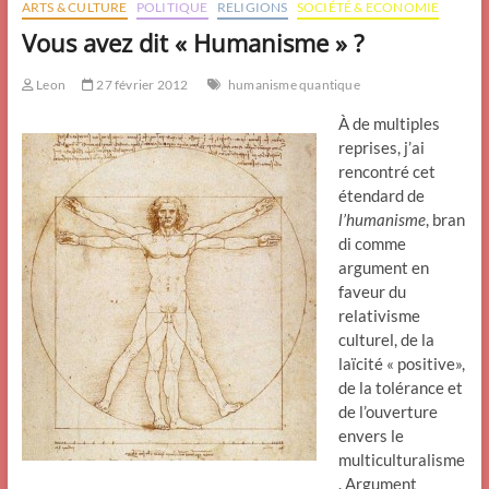
ARTS & CULTURE
POLITIQUE
RELIGIONS
SOCIÉTÉ & ECONOMIE
Vous avez dit « Humanisme » ?
Leon
27 février 2012
humanisme quantique
À de multiples
reprises, j’ai
rencontré cet
étendard de
l’humanisme
, bran
di comme
argument en
faveur du
relativisme
culturel, de la
laïcité « positive»,
de la tolérance et
de l’ouverture
envers le
multiculturalisme
. Argument