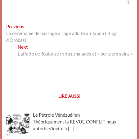
Navigation
Previous
Previous
post:
La cérémonie de passage à l’âge adulte au Japon ( Blog
de
d’Orobas)
l’article
Next
Next
post:
L’affaire de Toulouse : virus, malades et « porteurs sains »
LIRE AUSSI
Le Pétrole Vénézuélien
Théoriquement la REVUE CONFLIT nous
autorise/invite à
[…]