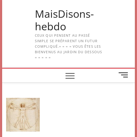
Skip
MaisDisons-
to
content
hebdo
CEUX QUI PENSENT AU PASSÉ
SIMPLE SE PRÉPARENT UN FUTUR
COMPLIQUÉ.= = = = VOUS ÊTES LES
BIENVENUS AU JARDIN DU DESSOUS
= = = = =
M
e
n
u
B
u
t
t
o
n