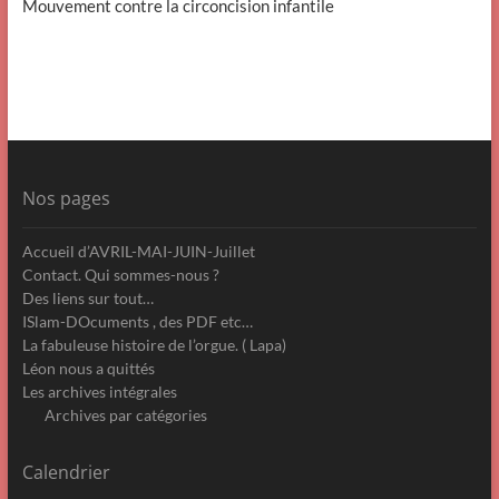
Mouvement contre la circoncision infantile
Nos pages
Accueil d’AVRIL-MAI-JUIN-Juillet
Contact. Qui sommes-nous ?
Des liens sur tout…
ISlam-DOcuments , des PDF etc…
La fabuleuse histoire de l’orgue. ( Lapa)
Léon nous a quittés
Les archives intégrales
Archives par catégories
Calendrier