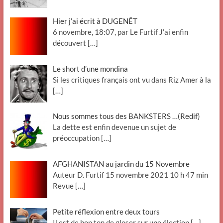
Hier j’ai écrit à DUGENÊT
6 novembre, 18:07, par Le Furtif J’ai enfin
découvert
[…]
Le short d’une mondina
Si les critiques français ont vu dans Riz Amer à la
[…]
Nous sommes tous des BANKSTERS …(Redif)
La dette est enfin devenue un sujet de
préoccupation
[…]
AFGHANISTAN au jardin du 15 Novembre
Auteur D. Furtif 15 novembre 2021 10 h 47 min
Revue
[…]
Petite réflexion entre deux tours
Il est de bon ton de gloser sur une élection
[…]