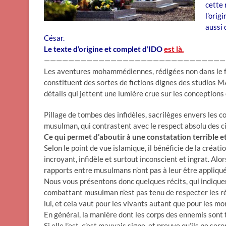
cette 
l’orig
aussi 
César.
Le texte d’origine et complet d’IDO
est là.
——————————————————————————————
Les aventures mohammédiennes, rédigées non dans le feu
constituent des sortes de fictions dignes des studios M
détails qui jettent une lumière crue sur les conceptions
Pillage de tombes des infidèles, sacrilèges envers les 
musulman, qui contrastent avec le respect absolu des c
Ce qui permet d’aboutir à une constatation terrible e
Selon le point de vue islamique, il bénéficie de la créatio
incroyant, infidèle et surtout inconscient et ingrat. Alor
rapports entre musulmans n’ont pas à leur être appliq
Nous vous présentons donc quelques récits, qui indiquen
combattant musulman n’est pas tenu de respecter les rè
lui, et cela vaut pour les vivants autant que pour les mo
En général, la manière dont les corps des ennemis sont t
Si elle l’est, c’est mauvais signe, et preuve qu’ils ne ser