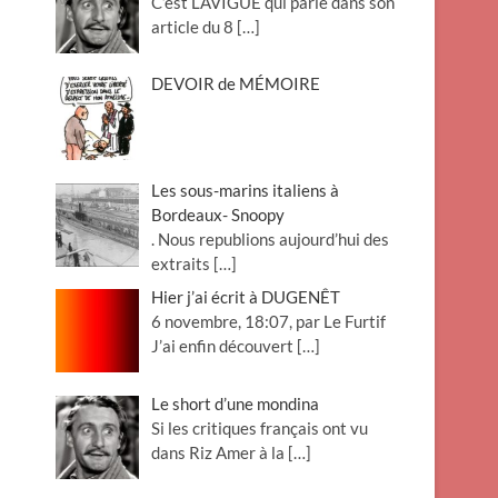
C’est LAVIGUE qui parle dans son
article du 8
[…]
DEVOIR de MÉMOIRE
Les sous-marins italiens à
Bordeaux- Snoopy
. Nous republions aujourd’hui des
extraits
[…]
Hier j’ai écrit à DUGENÊT
6 novembre, 18:07, par Le Furtif
J’ai enfin découvert
[…]
Le short d’une mondina
Si les critiques français ont vu
dans Riz Amer à la
[…]