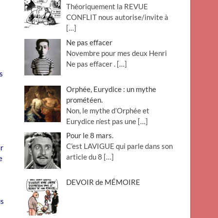
Théoriquement la REVUE
o
CONFLIT nous autorise/invite à
n
[…]
Ne pas effacer
Novembre pour mes deux Henri
Ne pas effacer .
[…]
s
Orphée, Eurydice : un mythe
prométéen.
Non, le mythe d’Orphée et
Eurydice n’est pas une
[…]
Pour le 8 mars.
C’est LAVIGUE qui parle dans son
ur
article du 8
[…]
e
DEVOIR de MÉMOIRE
us