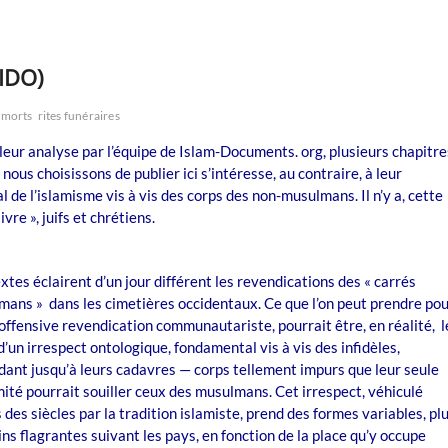
 IDO)
 morts
rites funéraires
leur analyse par l’équipe de Islam-Documents. org, plusieurs chapitre
nous choisissons de publier ici s’intéresse, au contraire, à leur
otal de l’islamisme vis à vis des corps des non-musulmans. Il n’y a, cette
re », juifs et chrétiens.
xtes éclairent d’un jour différent les revendications des « carrés
ans » dans les cimetières occidentaux. Ce que l’on peut prendre po
offensive revendication communautariste, pourrait être, en réalité, l
d’un irrespect ontologique, fondamental vis à vis des infidèles,
dant jusqu’à leurs cadavres — corps tellement impurs que leur seule
ité pourrait souiller ceux des musulmans. Cet irrespect, véhiculé
 des siècles par la tradition islamiste, prend des formes variables, pl
ns flagrantes suivant les pays, en fonction de la place qu’y occupe