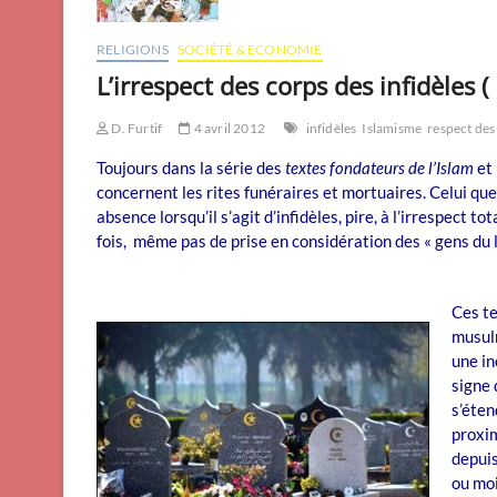
RELIGIONS
SOCIÉTÉ & ECONOMIE
L’irrespect des corps des infidèles (
D. Furtif
4 avril 2012
infidèles
Islamisme
respect des
Toujours dans la série des
textes fondateurs de l’Islam
et 
concernent les rites funéraires et mortuaires. Celui que 
absence lorsqu’il s’agit d’infidèles, pire, à l’irrespect t
fois, même pas de prise en considération des « gens du liv
Ces te
musulm
une in
signe 
s’éten
proxim
depuis
ou moi