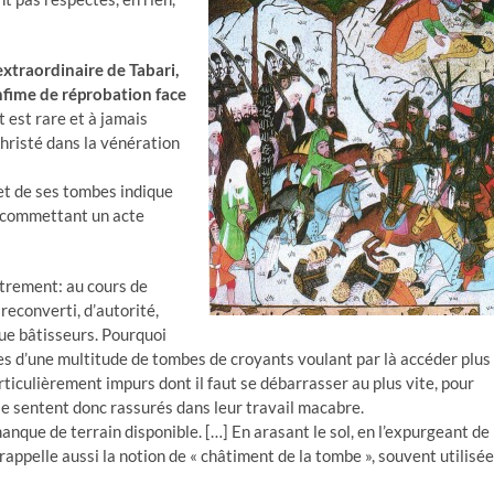
extraordinaire de Tabari,
nfime de réprobation face
est rare et à jamais
christé dans la vénération
et de ses tombes indique
n commettant un acte
utrement: au cours de
econverti, d’autorité,
que bâtisseurs. Pourquoi
ées d’une multitude de tombes de croyants voulant par là accéder plus
iculièrement impurs dont il faut se débarrasser au plus vite, pour
 se sentent donc rassurés dans leur travail macabre.
anque de terrain disponible. […] En arasant le sol, en l’expurgeant de
appelle aussi la notion de « châtiment de la tombe », souvent utilisée