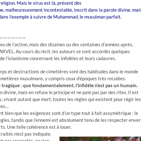
religion. Mais le virus est là, présent dès
ine, malheureusement incontestable, inscrit dans la parole divine, mai
dans l’exemple à suivre de Muhammad, le musulman parfait.
———————
 de l’action, mais des dizaines ou des centaines d’années après,
ARVEL. Au cours du récit, les auteurs se sont accordés quelques
 de l’islamisme concernant les infidèles et leurs cadavres.
corps et destructions de cimetières sont des habitudes dans le monde
imetières musulmans, y compris ceux d’époques très reculées.
t tragique : que fondamentalement, l’infidèle n’est pas un humain.
n divine, mais en refuse le principe et ne paie pas par des rites. Il est
s, vivant autant que mort, toutes les règles qui existent pour régir les
uées…
t bien que les exigences sont d’un type tout à fait assymétrique : le
gles, tandis que l’ennemi est absolument tenu de les respecter enver
rts. Une telle cohérence est à louer.
raités n’est pas indiquée.
ont pas respectés, en rien,