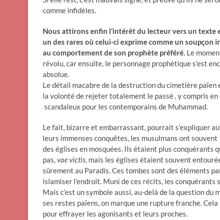
comme infidèles.
Nous attirons enfin l’intérêt du lecteur vers un texte 
un des rares où celui-ci exprime comme un soupçon i
au comportement de son prophète préféré.
Le moment 
révolu, car ensuite, le personnage prophétique s’est en
absolue.
Le détail macabre de la destruction du cimetière païen 
la volonté de rejeter totalement le passé , y compris e
scandaleux pour les contemporains de Muhammad.
Le fait, bizarre et embarrassant, pourrait s’expliquer a
leurs immenses conquêtes, les musulmans ont souvent r
des églises en mosquées. Ils étaient plus conquérants 
pas,
vae victis
, mais les églises étaient souvent entour
sûrement au Paradis. Ces tombes sont des éléments part
islamiser l’endroit. Muni de ces récits, les conquérants
Mais c’est un symbole aussi, au-delà de la question du m
ses restes païens, on marque une rupture franche. Cela r
pour effrayer les agonisants et leurs proches.