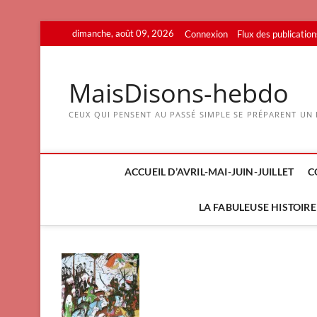
Skip
dimanche, août 09, 2026
Connexion
Flux des publication
to
content
MaisDisons-hebdo
CEUX QUI PENSENT AU PASSÉ SIMPLE SE PRÉPARENT UN F
ACCUEIL D’AVRIL-MAI-JUIN-JUILLET
C
LA FABULEUSE HISTOIRE 