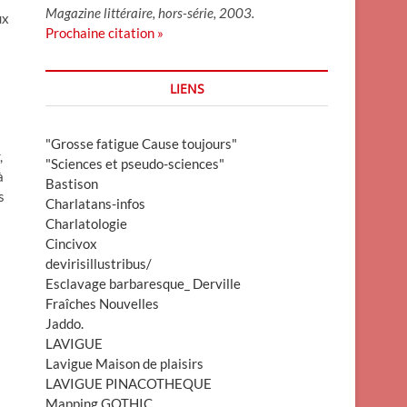
Magazine littéraire, hors-série, 2003.
ux
Prochaine citation »
LIENS
"Grosse fatigue Cause toujours"
,
"Sciences et pseudo-sciences"
à
Bastison
s
Charlatans-infos
Charlatologie
Cincivox
devirisillustribus/
Esclavage barbaresque_ Derville
Fraîches Nouvelles
Jaddo.
LAVIGUE
Lavigue Maison de plaisirs
LAVIGUE PINACOTHEQUE
Mapping GOTHIC