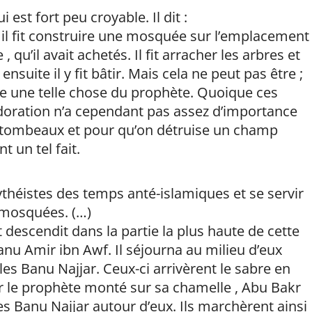
est fort peu croyable. Il dit :
l fit construire une mosquée sur l’emplacement
, qu’il avait achetés. Il fit arracher les arbres et
nsuite il y fit bâtir. Mais cela ne peut pas être ;
roire une telle chose du prophète. Quoique ces
’adoration n’a cependant pas assez d’importance
 tombeaux et pour qu’on détruise un champ
t un tel fait.
lythéistes des temps anté-islamiques et se servir
 mosquées. (…)
 descendit dans la partie la plus haute de cette
Banu Amir ibn Awf. Il séjourna au milieu d’eux
les Banu Najjar. Ceux-ci arrivèrent le sabre en
r le prophète monté sur sa chamelle , Abu Bakr
es Banu Najjar autour d’eux. Ils marchèrent ainsi