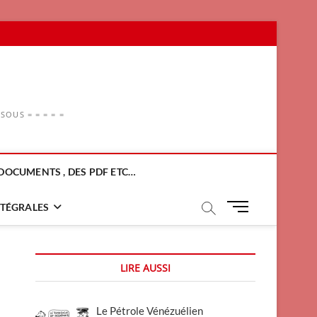
OUS = = = = =
DOCUMENTS , DES PDF ETC…
M
NTÉGRALES
e
n
u
LIRE AUSSI
B
u
t
Le Pétrole Vénézuélien
t