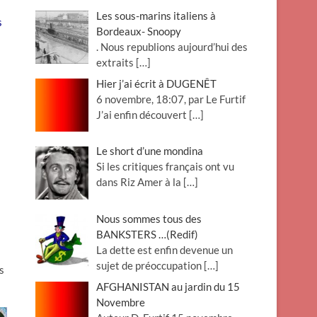
Les sous-marins italiens à
s
Bordeaux- Snoopy
. Nous republions aujourd’hui des
extraits
[…]
Hier j’ai écrit à DUGENÊT
6 novembre, 18:07, par Le Furtif
J’ai enfin découvert
[…]
Le short d’une mondina
Si les critiques français ont vu
dans Riz Amer à la
[…]
Nous sommes tous des
BANKSTERS …(Redif)
La dette est enfin devenue un
sujet de préoccupation
[…]
s
AFGHANISTAN au jardin du 15
Novembre