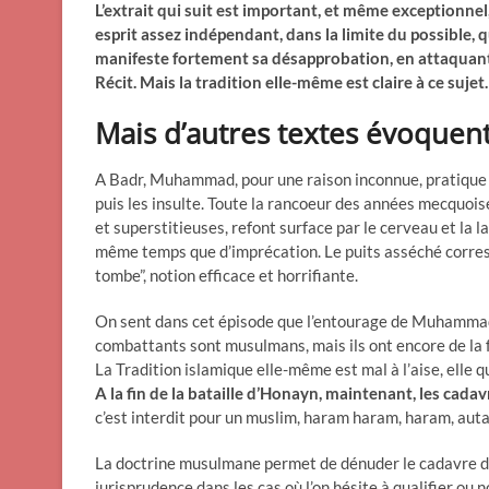
L’extrait qui suit est important, et même exceptionnel,
esprit assez indépendant, dans la limite du possible, qu
manifeste fortement sa désapprobation, en attaquant
Récit. Mais la tradition elle-même est claire à ce sujet
Mais d’autres textes évoquent 
A Badr, Muhammad, pour une raison inconnue, pratique un
puis les insulte. Toute la rancoeur des années mecquois
et superstitieuses, refont surface par le cerveau et la l
même temps que d’imprécation. Le puits asséché corresp
tombe”, notion efficace et horrifiante.
On sent dans cet épisode que l’entourage de Muhammad e
combattants sont musulmans, mais ils ont encore de la f
La Tradition islamique elle-même est mal à l’aise, elle qu
A la fin de la bataille d’Honayn, maintenant, les cada
c’est interdit pour un muslim, haram haram, haram, auta
La doctrine musulmane permet de dénuder le cadavre de 
jurisprudence dans les cas où l’on hésite à qualifier o