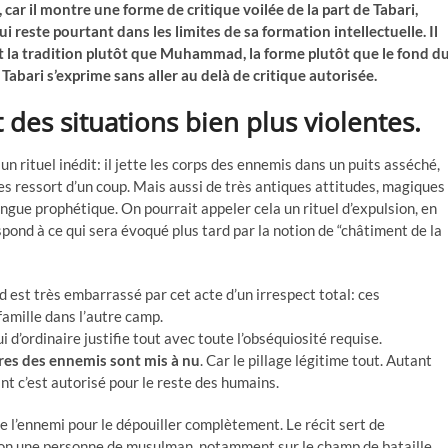
 car il montre une forme de critique voilée de la part de Tabari,
i reste pourtant dans les limites de sa formation intellectuelle. Il
 la tradition plutôt que Muhammad, la forme plutôt que le fond d
. Tabari s’exprime sans aller au delà de critique autorisée.
des situations bien plus violentes.
 rituel inédit: il jette les corps des ennemis dans un puits asséché,
es ressort d’un coup. Mais aussi de très antiques attitudes, magiques
angue prophétique. On pourrait appeler cela un rituel d’expulsion, en
ond à ce qui sera évoqué plus tard par la notion de “châtiment de la
st très embarrassé par cet acte d’un irrespect total: ces
amille dans l’autre camp.
i d’ordinaire justifie tout avec toute l’obséquiosité requise.
vres des ennemis sont mis à nu
. Car le pillage légitime tout. Autant
nt c’est autorisé pour le reste des humains.
l’ennemi pour le dépouiller complètement. Le récit sert de
u non une personne de musulman, notamment sur le champ de bataille.