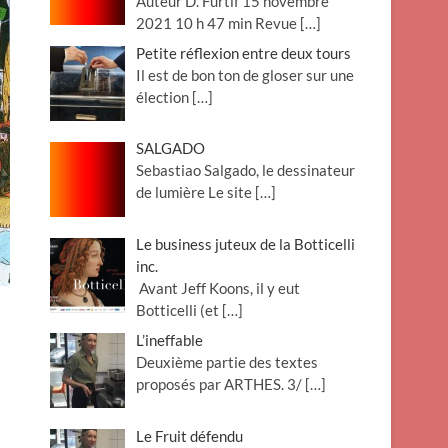
Auteur D. Furtif 15 novembre
2021 10 h 47 min Revue
[…]
Petite réflexion entre deux tours
Il est de bon ton de gloser sur une
élection
[…]
SALGADO
Sebastiao Salgado, le dessinateur
de lumière Le site
[…]
Le business juteux de la Botticelli
inc.
Avant Jeff Koons, il y eut
Botticelli (et
[…]
L’ineffable
Deuxième partie des textes
proposés par ARTHES. 3/
[…]
Le Fruit défendu