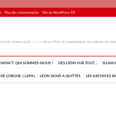
s
Flux des commentaires
Site de WordPress-FR
UTUR COMPLIQUÉ.= = = = VOUS ÊTES LES BIENVENUS AU JARDIN DU DESS
ONTACT. QUI SOMMES-NOUS ?
DES LIENS SUR TOUT…
ISLAM-
DE L’ORGUE. ( LAPA)
LÉON NOUS A QUITTÉS
LES ARCHIVES I