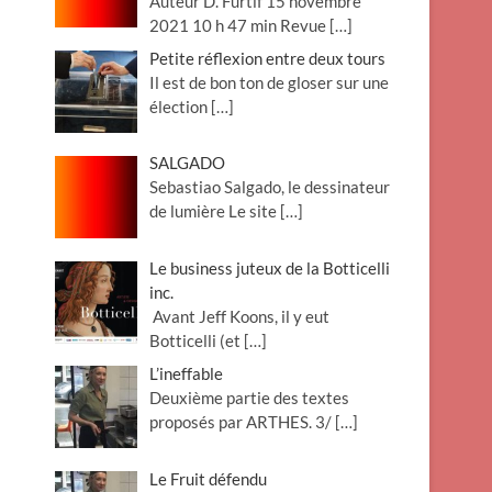
Auteur D. Furtif 15 novembre
2021 10 h 47 min Revue
[…]
Petite réflexion entre deux tours
Il est de bon ton de gloser sur une
élection
[…]
SALGADO
Sebastiao Salgado, le dessinateur
de lumière Le site
[…]
Le business juteux de la Botticelli
inc.
Avant Jeff Koons, il y eut
Botticelli (et
[…]
L’ineffable
Deuxième partie des textes
proposés par ARTHES. 3/
[…]
Le Fruit défendu