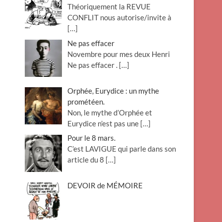
Théoriquement la REVUE
o
CONFLIT nous autorise/invite à
n
[…]
Ne pas effacer
Novembre pour mes deux Henri
Ne pas effacer .
[…]
Orphée, Eurydice : un mythe
prométéen.
Non, le mythe d’Orphée et
Eurydice n’est pas une
[…]
Pour le 8 mars.
C’est LAVIGUE qui parle dans son
article du 8
[…]
DEVOIR de MÉMOIRE