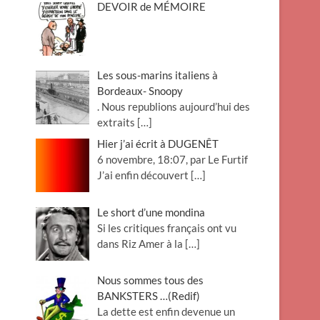
DEVOIR de MÉMOIRE
Les sous-marins italiens à
Bordeaux- Snoopy
. Nous republions aujourd’hui des
extraits
[…]
Hier j’ai écrit à DUGENÊT
6 novembre, 18:07, par Le Furtif
J’ai enfin découvert
[…]
Le short d’une mondina
Si les critiques français ont vu
dans Riz Amer à la
[…]
Nous sommes tous des
BANKSTERS …(Redif)
La dette est enfin devenue un