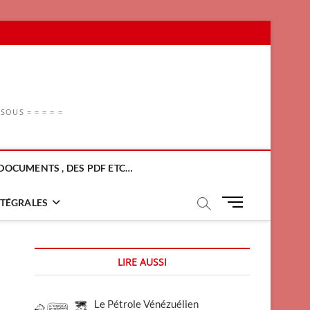
OUS = = = = =
DOCUMENTS , DES PDF ETC…
M
NTÉGRALES
e
n
u
LIRE AUSSI
B
u
t
Le Pétrole Vénézuélien
t