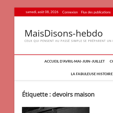
Skip
samedi, août 08, 2026
Connexion
Flux des publications
to
content
MaisDisons-hebdo
CEUX QUI PENSENT AU PASSÉ SIMPLE SE PRÉPARENT UN F
ACCUEIL D’AVRIL-MAI-JUIN-JUILLET
C
LA FABULEUSE HISTOIRE 
Étiquette :
devoirs maison