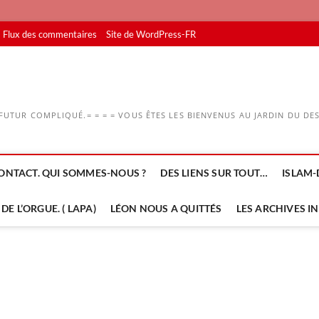
Flux des commentaires
Site de WordPress-FR
UTUR COMPLIQUÉ.= = = = VOUS ÊTES LES BIENVENUS AU JARDIN DU DESS
ONTACT. QUI SOMMES-NOUS ?
DES LIENS SUR TOUT…
ISLAM-
DE L’ORGUE. ( LAPA)
LÉON NOUS A QUITTÉS
LES ARCHIVES I