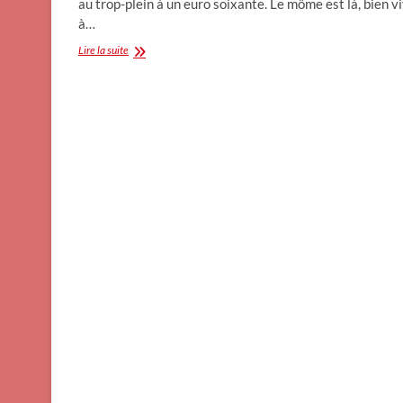
au trop-plein à un euro soixante. Le môme est là, bien v
à…
Supprimer
Lire la suite
les
devoirs
(Grosse
Fatigue)