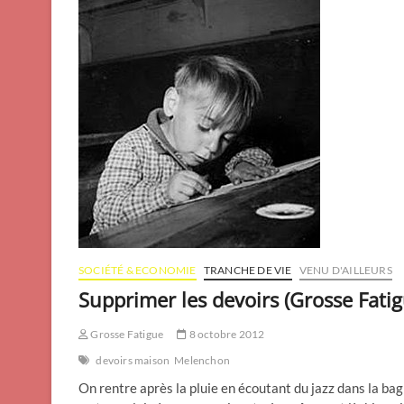
SOCIÉTÉ & ECONOMIE
TRANCHE DE VIE
VENU D'AILLEURS
Supprimer les devoirs (Grosse Fatig
Grosse Fatigue
8 octobre 2012
devoirs maison
Melenchon
On rentre après la pluie en écoutant du jazz dans la ba