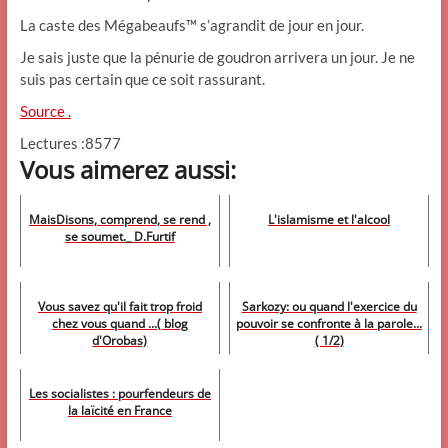
La caste des Mégabeaufs™ s’agrandit de jour en jour.
Je sais juste que la pénurie de goudron arrivera un jour. Je ne
suis pas certain que ce soit rassurant.
Source .
Lectures :8577
Vous aimerez aussi:
MaisDisons, comprend, se rend ,
L'islamisme et l'alcool
se soumet._ D.Furtif
Vous savez qu'il fait trop froid
Sarkozy: ou quand l'exercice du
chez vous quand ...( blog
pouvoir se confronte à la parole...
d'Orobas)
( 1/2)
Les socialistes : pourfendeurs de
la laïcité en France