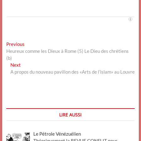
Navigation
Previous
Previous
post:
Heureux comme les Dieux à Rome (5) Le Dieu des chrétiens
de
(b)
l’article
Next
Next
post:
A propos du nouveau pavillon des «Arts de l’islam» au Louvre
LIRE AUSSI
Le Pétrole Vénézuélien
Théoriquement la REVUE CONFLIT nous