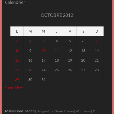
Calendrier
OCTOBRE 2012
L
M
M
J
V
S
D
1
2
3
4
5
6
7
8
9
10
11
12
13
14
15
16
17
18
19
20
21
22
23
24
25
26
27
28
29
30
31
« Sep
Nov »
MaisDisons-hebdo
| Designed by:
Theme Freesia
|
WordPress
| ©