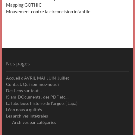
Mapping GOTHIC
Mouvement contre la circoncision infantile
Nos pages
Accueil d’AVRIL-MAI-JUIN-Juillet
Contact. Qui sommes-nous ?
Des liens sur tout…
ISlam-DOcuments , des PDF etc…
La fabuleuse histoire de l’orgue. ( Lapa)
Léon nous a quittés
Les archives intégrales
Archives par catégories