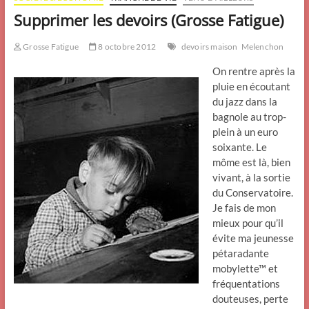
Supprimer les devoirs (Grosse Fatigue)
Grosse Fatigue
8 octobre 2012
devoirs maison
Melenchon
On rentre après la
pluie en écoutant
du jazz dans la
bagnole au trop-
plein à un euro
soixante. Le
môme est là, bien
vivant, à la sortie
du Conservatoire.
Je fais de mon
mieux pour qu’il
évite ma jeunesse
pétaradante
mobylette™ et
fréquentations
douteuses, perte