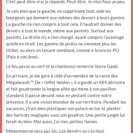
C’est peut-être vrai je réponds. Peut-être. Je m’en fous un peu.
Je sais bien que la gauche, en supprimant tout, aide les
bourgeois qui donnent eux-mêmes des devoirs à leurs gamins.
La gauche n’a rien compris à tout cela. Il faudrait donner des
devoirs à tout le monde, même aux parents. Surtout aux
parents. La droite n’y a rien changé, ayant compris l’avantage
qu’elle en tirait. Les gamins de prolos ne viennent plus les
titiller, ou alors en faisant semblant, comme à Sciences-PO.
(Paix à son âme).
Le feu passe au vert et la chanteuse remercie Steve Gadd.
En arrivant, je me gare à côté d’un membre de la caste des
Mégabeaufs™. De « l’effet Veblen », il a gardé un 4X4 dérisoire
et fait goudronner la longue allée qui mène à son pavillon
standard. Il passe devant nous en pestant contre notre
présence. Il a une vision étendue de son territoire. Pendant les
vacances, j’irais bien plastiquer son palace en toc et planter
des haricots magiques sous son goudron. Une petite jungle lui
ferait du bien. Moi aussi, j’ai mes petites haines.
Mélenchon ne sera pas élu. Les devoirs on s’en fout.