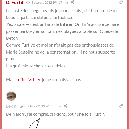
D. Furtif
8 octobre 2012 19 h 17 min
La caste des mega beaufs je connaissais , c’est un seul de mes
beaufs qui la constitue à lui tout seul.
J’explique ➡ c’est un fana de
Bite en Or
il m’a accusé de faire
passer Sarkozy en sortant des blagues à table sur Queue de
Béton.
Comme Furtive et moi on n’était pas des enthousiastes de
Marie Ségolhaine de la consternation…Il ne nous supporte
plus.
Il a qu’à mieux choisir ses idoles.
.
Mais
l’effet Veblen
je ne connaissais pas
Léon
8 octobre 2012 20 h 43 min
Bein alors, j’ai compris, dis-donc, pour une fois. Furtif,