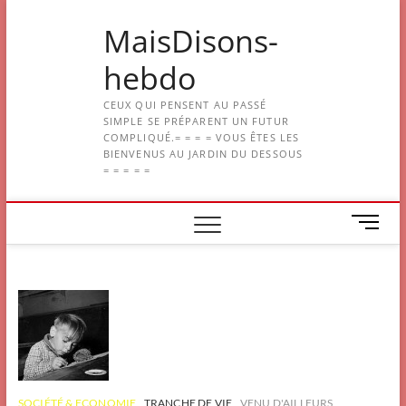
Skip
MaisDisons-
to
content
hebdo
CEUX QUI PENSENT AU PASSÉ
SIMPLE SE PRÉPARENT UN FUTUR
COMPLIQUÉ.= = = = VOUS ÊTES LES
BIENVENUS AU JARDIN DU DESSOUS
= = = = =
M
e
n
u
B
u
t
t
o
n
SOCIÉTÉ & ECONOMIE
TRANCHE DE VIE
VENU D'AILLEURS