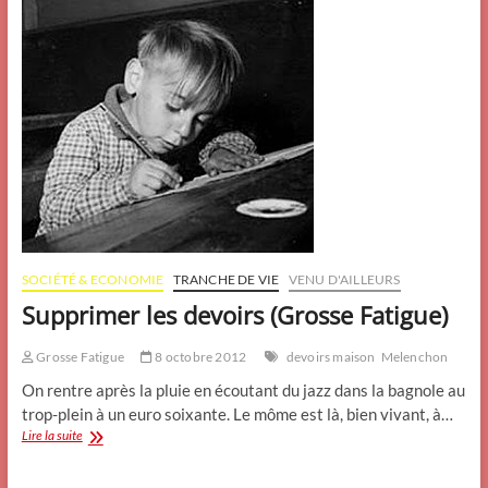
SOCIÉTÉ & ECONOMIE
TRANCHE DE VIE
VENU D'AILLEURS
Supprimer les devoirs (Grosse Fatigue)
Grosse Fatigue
8 octobre 2012
devoirs maison
Melenchon
On rentre après la pluie en écoutant du jazz dans la bagnole au
trop-plein à un euro soixante. Le môme est là, bien vivant, à…
Supprimer
Lire la suite
les
devoirs