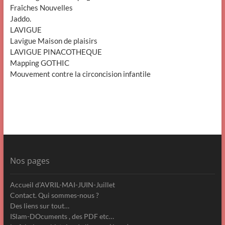
Fraîches Nouvelles
Jaddo.
LAVIGUE
Lavigue Maison de plaisirs
LAVIGUE PINACOTHEQUE
Mapping GOTHIC
Mouvement contre la circoncision infantile
Nos pages
Accueil d’AVRIL-MAI-JUIN-Juillet
Contact. Qui sommes-nous ?
Des liens sur tout…
ISlam-DOcuments , des PDF etc…