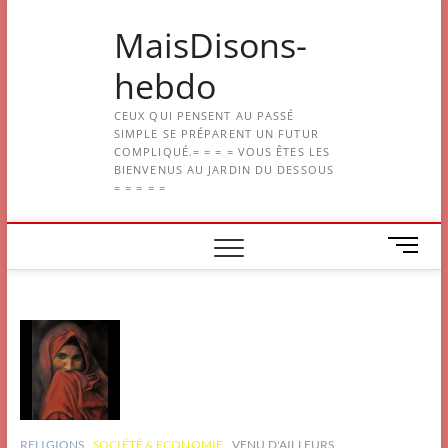
Skip
MaisDisons-
to
content
hebdo
CEUX QUI PENSENT AU PASSÉ
SIMPLE SE PRÉPARENT UN FUTUR
COMPLIQUÉ.= = = = VOUS ÊTES LES
BIENVENUS AU JARDIN DU DESSOUS
= = = = =
M
e
n
u
B
u
t
t
o
n
RELIGIONS
SOCIÉTÉ & ECONOMIE
VENU D'AILLEURS