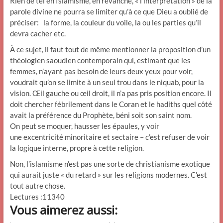
Rien de tel en Islamisme, en revanche, « l’interprétation » de la
parole divine ne pourra se limiter qu’à ce que Dieu a oublié de
préciser: la forme, la couleur du voile, la ou les parties qu’il
devra cacher etc.
À ce sujet, il faut tout de même mentionner la proposition d’un
théologien saoudien contemporain qui, estimant que les
femmes, n’ayant pas besoin de leurs deux yeux pour voir,
voudrait qu’on se limite à un seul trou dans le niquab, pour la
vision. Œil gauche ou œil droit, il n’a pas pris position encore. Il
doit chercher fébrilement dans le Coran et le hadiths quel côté
avait la préférence du Prophète, béni soit son saint nom.
On peut se moquer, hausser les épaules, y voir
une excentricité minoritaire et sectaire – c’est refuser de voir
la logique interne, propre à cette religion.
Non, l’islamisme n’est pas une sorte de christianisme exotique
qui aurait juste « du retard » sur les religions modernes. C’est
tout autre chose.
Lectures :11340
Vous aimerez aussi: