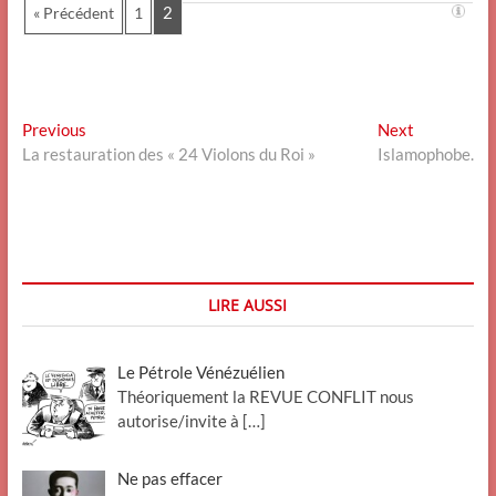
2
« Précédent
1
Navigation
Previous
Next
Previous
Next
post:
post:
La restauration des « 24 Violons du Roi »
Islamophobe.
de
l’article
LIRE AUSSI
Le Pétrole Vénézuélien
Théoriquement la REVUE CONFLIT nous
autorise/invite à
[…]
Ne pas effacer