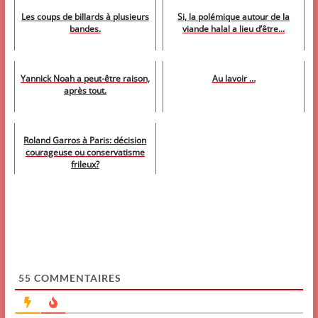
Les coups de billards à plusieurs
Si, la polémique autour de la
bandes.
viande halal a lieu d’être...
Yannick Noah a peut-être raison,
Au lavoir …
après tout.
Roland Garros à Paris: décision
courageuse ou conservatisme
frileux?
55
COMMENTAIRES