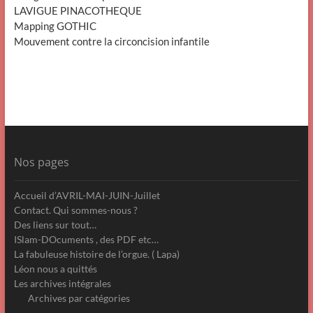
LAVIGUE PINACOTHEQUE
Mapping GOTHIC
Mouvement contre la circoncision infantile
Nos pages
Accueil d’AVRIL-MAI-JUIN-Juillet
Contact. Qui sommes-nous ?
Des liens sur tout…
ISlam-DOcuments , des PDF etc…
La fabuleuse histoire de l’orgue. ( Lapa)
Léon nous a quittés
Les archives intégrales
Archives par catégories