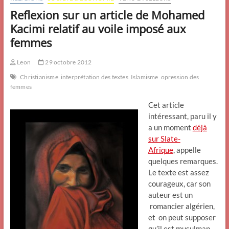
Reflexion sur un article de Mohamed
Kacimi relatif au voile imposé aux
femmes
Leon
29 octobre 2012
Christianisme
interprétation des textes
Islamisme
opression des
femmes
Cet article
intéressant, paru il y
a un moment
déjà
sur Slate-
Afrique
, appelle
quelques remarques.
Le texte est assez
courageux, car son
auteur est un
romancier algérien,
et on peut supposer
qu’il est musulman